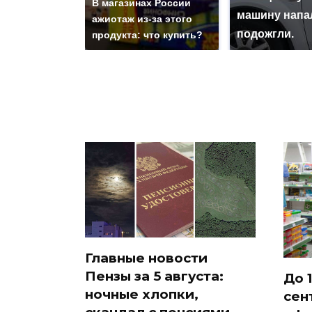
В магазинах России
машину напа
ажиотаж из-за этого
подожгли.
продукта: что купить?
Главные новости
Пензы за 5 августа:
До 1
ночные хлопки,
сен