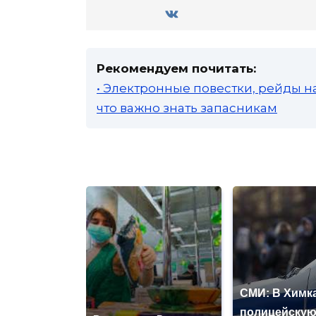
Рекомендуем почитать:
• Электронные повестки, рейды н
что важно знать запасникам
СМИ: В Химка
полицейску