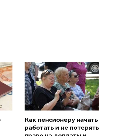
Как выглядит место
к
были украдены 18
крушение вертолета на
миллионов рублей
Кавказе: смотреть
е
Как пенсионеру начать
работать и не потерять
право на доплаты и