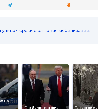
а улицах, сроки окончания мобилизации:
х на
ю
Где будет встреча
Такую зиму в Ро