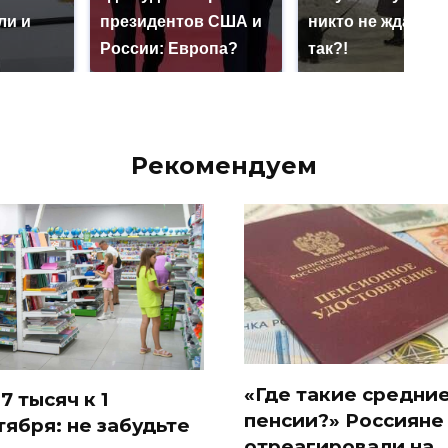
ли и
президентов США и
никто не ждал: ка
России: Европа?
так?!
Рекомендуем
«Где такие средни
7 тысяч к 1
пенсии?» Россияне
тября: не забудьте
отреагировали на