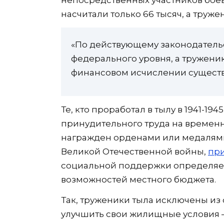
непосредственных участников боев
насчитали только 66 тысяч, а труже
«По действующему законодательс
федерального уровня, а тружени
финансовом исчислении сущест
Те, кто проработал в тылу в 1941-1
принудительного труда на времен
награжден орденами или медалями
Великой Отечественной войны,
пр
социальной поддержки определяет
возможностей местного бюджета.
Так, труженики тыла исключены из
улучшить свои жилищные условия —