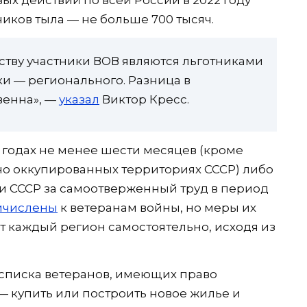
ых действий по всей России в 2022 году
ников тыла — не больше 700 тысяч.
тву участники ВОВ являются льготниками
ки — регионального. Разница в
венна», —
указал
Виктор Кресс.
945 годах не менее шести месяцев (кроме
но оккупированных территориях СССР) либо
 СССР за самоотверженный труд в период
ичислены
к ветеранам войны, но меры их
 каждый регион самостоятельно, исходя из
 списка ветеранов, имеющих право
 купить или построить новое жилье и