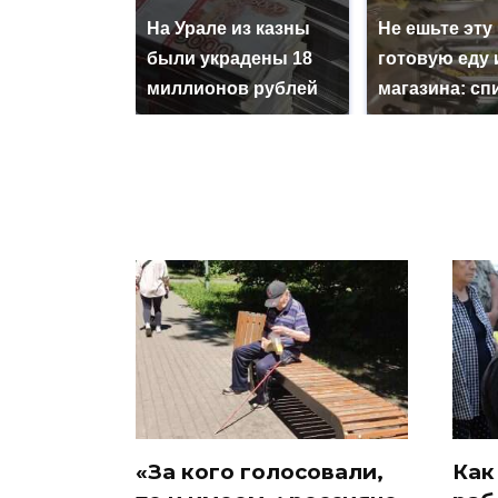
На Урале из казны
Не ешьте эту
были украдены 18
готовую еду 
миллионов рублей
магазина: сп
«За кого голосовали,
Как