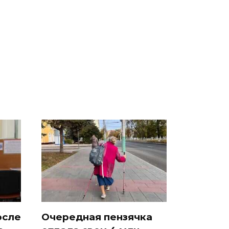
полицейскую
В магазинах России
машину напали и
 на
ажиотаж из-за этого
подожгли.
есь
продукта: что купить?
осле
Очередная пензячка