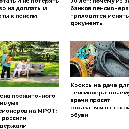
отать и не потерять
70 лет: почему из-з
во на доплаты и
банков пенсионер
оты к пенсии
приходится менять
документы
Кроксы на даче дл
пенсионера: почем
ена прожиточного
врачи просят
имума
отказаться от тако
сионеров на МРОТ:
обуви
 россиян
держали