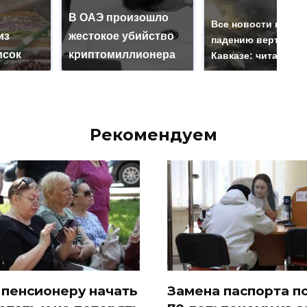
В ОАЭ произошло
Все новости по
из
жестокое убийство
падению вертолета
исок
криптомиллионера
Кавказе: читать зд
Рекомендуем
 пенсионеру начать
Замена паспорта п