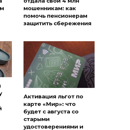
а
отдала свои 4 млн
ам
мошенникам: как
помочь пенсионерам
защитить сбережения
я
у
Активация льгот по
карте «Мир»: что
й
будет с августа со
старыми
удостоверениями и