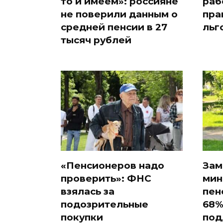
то и имеем»: россияне
раб
не поверили данным о
пра
средней пенсии в 27
льг
тысяч рублей
«Пенсионеров надо
Зам
проверить»: ФНС
мин
взялась за
пен
подозрительные
68%
покупки
под