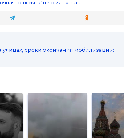
очная пенсия
пенсия
стаж
а улицах, сроки окончания мобилизации: