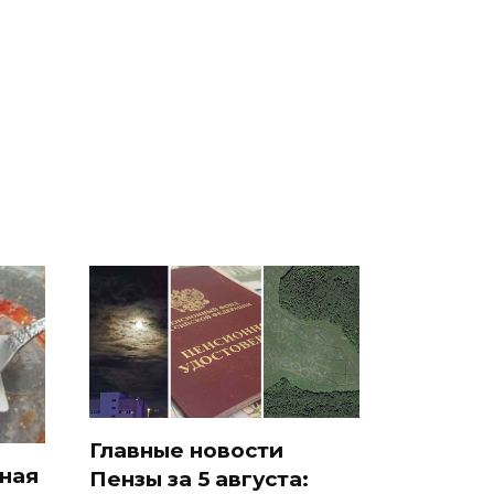
СМИ: В Химках на
е
полицейскую
В магазинах России
о
машину напали и
ажиотаж из-за этого
подожгли.
продукта: что купить?
Главные новости
сная
Пензы за 5 августа: