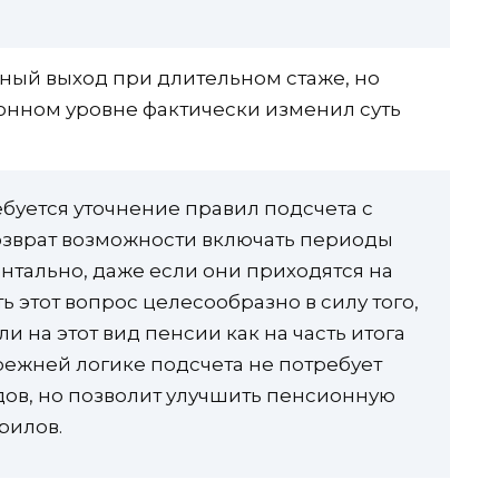
чный выход при длительном стаже, но
онном уровне фактически изменил суть
буется уточнение правил подсчета с
озврат возможности включать периоды
тально, даже если они приходятся на
ь этот вопрос целесообразно в силу того,
и на этот вид пенсии как на часть итога
режней логике подсчета не потребует
ов, но позволит улучшить пенсионную
рилов.