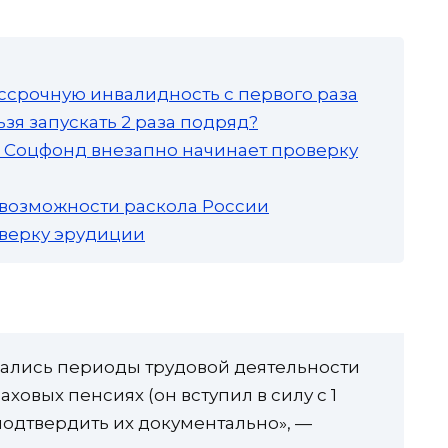
ссрочную инвалидность с первого раза
зя запускать 2 раза подряд?
а: Соцфонд внезапно начинает проверку
 возможности раскола России
роверку эрудиции
ывались периоды трудовой деятельности
аховых пенсиях (он вступил в силу с 1
г подтвердить их документально», —