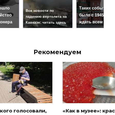
ошло
Таких событий н
Все новости по
ийство
было с 1945: чег
падению вертолета на
онера
ждать всем нам?
Кавказе: читать здесь
Рекомендуем
 кого голосовали,
«Как в музее»: кра