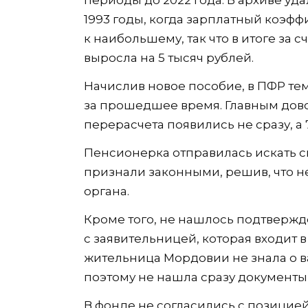
1993 годы, когда зарплатный коэффи
к наибольшему, так что в итоге за
выросла на 5 тысяч рублей.
Начислив новое пособие, в ПФР те
за прошедшее время. Главным довод
перерасчета появились не сразу, а 7
Пенсионерка отправилась искать с
признали законными, решив, что н
органа.
Кроме того, не нашлось подтверж
с заявительницей, которая входит 
жительница Мордовии не знала о ва
поэтому не нашла сразу документы 
В фонде не согласились с позицией