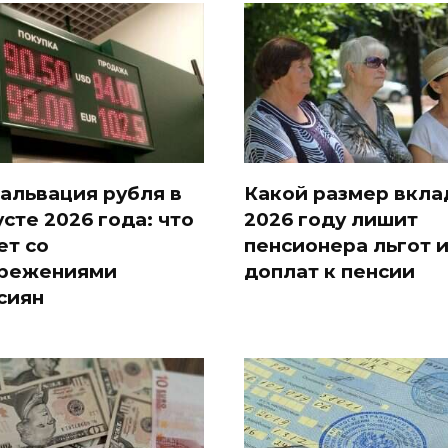
альвация рубля в
Какой размер вкла
усте 2026 года: что
2026 году лишит
ет со
пенсионера льгот 
режениями
доплат к пенсии
сиян