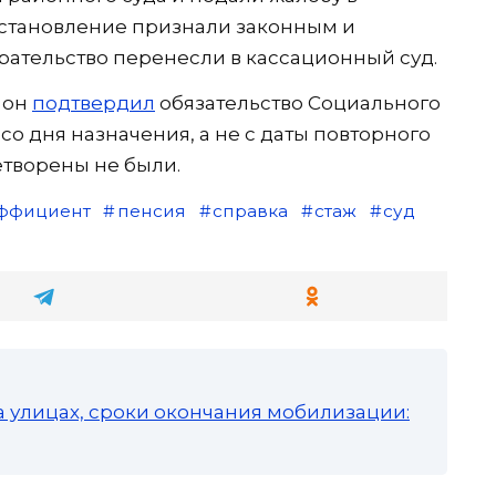
становление признали законным и
рательство перенесли в кассационный суд.
 он
подтвердил
обязательство Социального
о дня назначения, а не с даты повторного
творены не были.
эффициент
пенсия
справка
стаж
суд
а улицах, сроки окончания мобилизации: