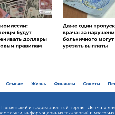
 комиссии:
Даже один пропуск
зенцы будут
врача: за нарушени
енивать доллары
больничного могут
новым правилам
урезать выплаты
Семьям
Жизнь
Финансы
Советы
Пе
| Пензенский информационный портал | Для читателе
фере связи, информационных технологий и массовых