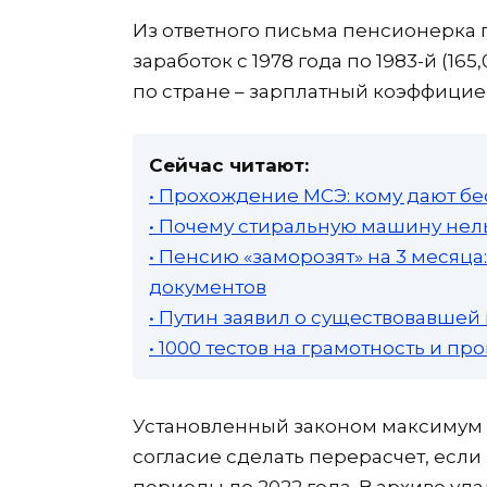
Из ответного письма пенсионерка п
заработок с 1978 года по 1983-й (1
по стране – зарплатный коэффициент
Сейчас читают:
• Прохождение МСЭ: кому дают бе
• Почему стиральную машину нель
• Пенсию «заморозят» на 3 месяц
документов
• Путин заявил о существовавшей
• 1000 тестов на грамотность и п
Установленный законом максимум р
согласие сделать перерасчет, если
периоды до 2022 года. В архиве уда