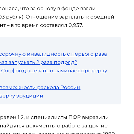
оняла, что за основу в фонде взяли
65,03 рубля). Отношение зарплаты к средней
 – в то время составлял 0,937.
ссрочную инвалидность с первого раза
зя запускать 2 раза подряд?
а: Соцфонд внезапно начинает проверку
 возможности раскола России
роверку эрудиции
авен 1,2, и специалисты ПФР выразили
 найдутся документы о работе за другие
лось отыскать сведения о зарплате за 1989-