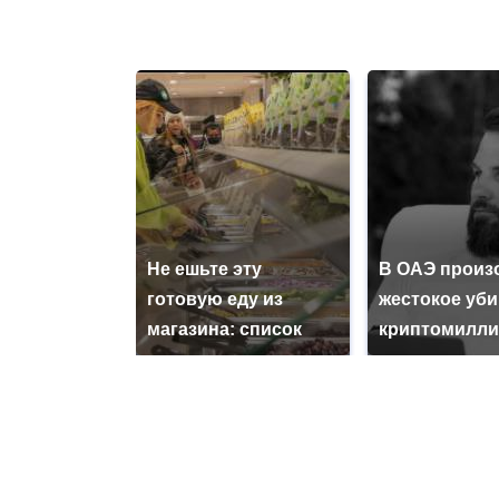
Не ешьте эту
В ОАЭ произ
готовую еду из
жестокое уб
магазина: список
криптомилли