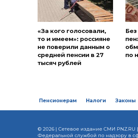
«За кого голосовали,
Без
то и имеем»: россияне
пен
не поверили данным о
обм
средней пенсии в 27
по 
тысяч рублей
Пенсионерам
Налоги
Законы
© 2026 | Сетевое издание СМИ PNZ.RU 
Федеральной службой по надзору в с