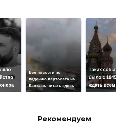
ошло
Таких событий н
Все новости по
ийство
было с 1945: чег
падению вертолета на
онера
ждать всем нам?
Кавказе: читать здесь
Рекомендуем