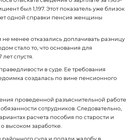
циент был 1,197. Этот показатель уже близок
 счет одной справки пенсия женщины
м не менее отказались доплачивать разницу
ом стало то, что основания для
 лет спустя.
праведливости в суде. Ее требования
едоимка создалась по вине пенсионного
дения проведенной разъяснительной работе
в обязанности сотрудников. Следовательно,
риантах расчета пособия по старости и
о высоком заработке.
 районного суда и подали жалобу в