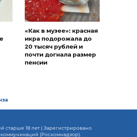
«Как в музее»: красная
е
икра подорожала до
20 тысяч рублей и
почти догнала размер
пенсии
нза
й старше 18 лет | Зарегистрировано
 коммуникаций (Роскомнадзор).