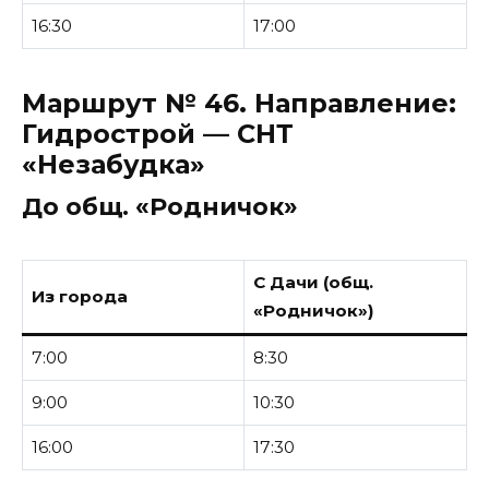
16:30
17:00
Маршрут № 46.
Направление:
Гидрострой — СНТ
«Незабудка»
До общ. «Родничок»
С Дачи (общ.
Из города
«Родничок»)
7:00
8:30
9:00
10:30
16:00
17:30