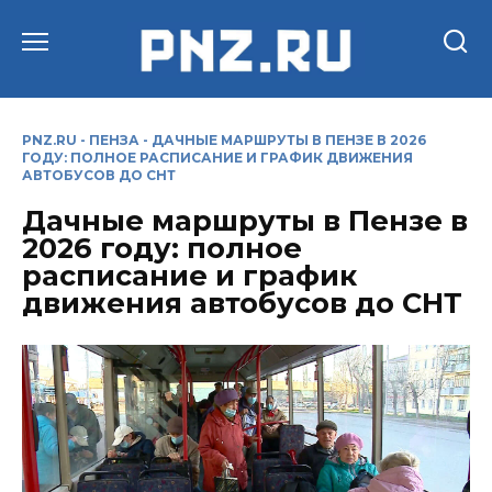
Перейти
к
содержанию
PNZ.RU
-
ПЕНЗА
-
ДАЧНЫЕ МАРШРУТЫ В ПЕНЗЕ В 2026
ГОДУ: ПОЛНОЕ РАСПИСАНИЕ И ГРАФИК ДВИЖЕНИЯ
АВТОБУСОВ ДО СНТ
Дачные маршруты в Пензе в
2026 году: полное
расписание и график
движения автобусов до СНТ