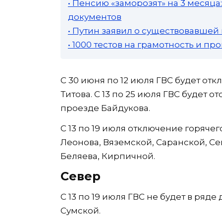
• Пенсию «заморозят» на 3 месяц
документов
• Путин заявил о существовавшей
• 1000 тестов на грамотность и п
С 30 июня по 12 июля ГВС будет от
Титова. С 13 по 25 июля ГВС будет о
проезде Байдукова.
С 13 по 19 июля отключение горяче
Леонова, Вяземской, Саранской, Се
Беляева, Кирпичной.
Север
С 13 по 19 июля ГВС не будет в ряд
Сумской.