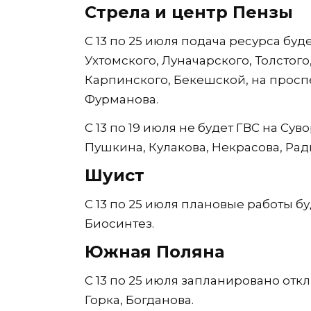
Стрела и центр Пензы
С 13 по 25 июля подача ресурса буд
Ухтомского, Луначарского, Толстог
Карпинского, Бекешской, на проспе
Фурманова.
С 13 по 19 июля не будет ГВС на Су
Пушкина, Кулакова, Некрасова, Рад
Шуист
С 13 по 25 июля плановые работы б
Биосинтез.
Южная Поляна
С 13 по 25 июля запланировано отк
Горка, Богданова.