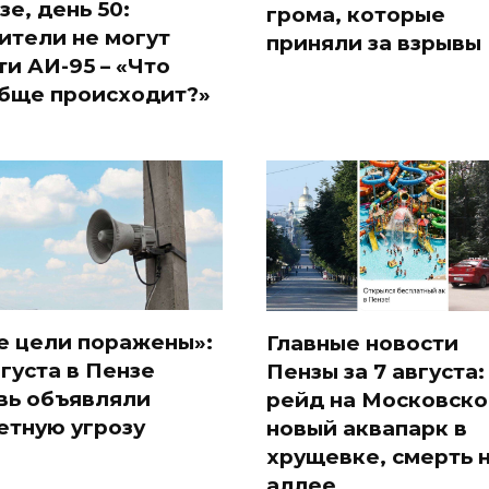
зе, день 50:
грома, которые
ители не могут
приняли за взрывы
ти АИ-95 – «Что
бще происходит?»
е цели поражены»:
Главные новости
вгуста в Пензе
Пензы за 7 августа:
вь объявляли
рейд на Московско
етную угрозу
новый аквапарк в
хрущевке, смерть 
аллее