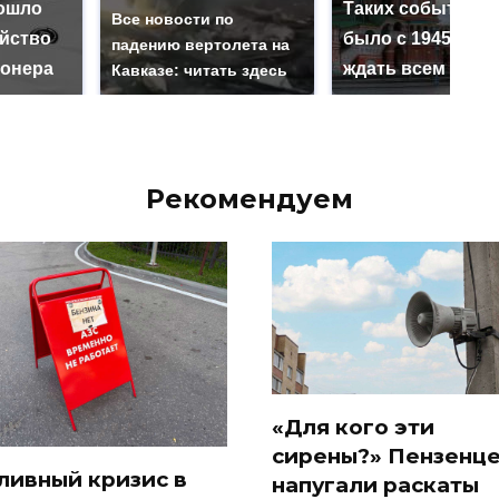
ошло
Таких событий н
Все новости по
ийство
было с 1945: чег
падению вертолета на
онера
ждать всем нам?
Кавказе: читать здесь
Рекомендуем
«Для кого эти
сирены?» Пензенц
ливный кризис в
напугали раскаты