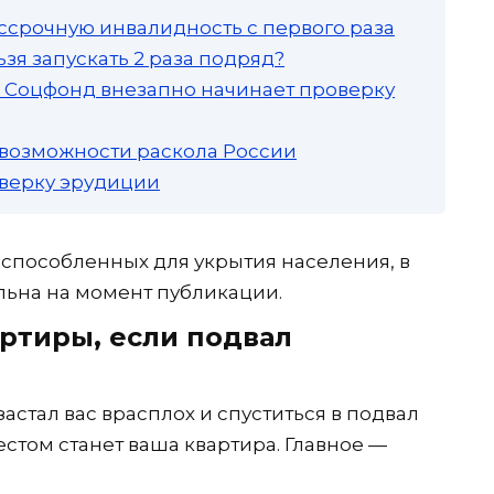
ссрочную инвалидность с первого раза
зя запускать 2 раза подряд?
а: Соцфонд внезапно начинает проверку
 возможности раскола России
роверку эрудиции
испособленных для укрытия населения, в
льна на момент публикации.
артиры, если подвал
астал вас врасплох и спуститься в подвал
том станет ваша квартира. Главное —