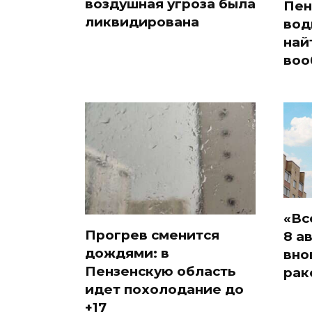
воздушная угроза была
Пен
ликвидирована
вод
най
воо
«Вс
Прогрев сменится
8 а
дождями: в
вно
Пензенскую область
рак
идет похолодание до
+17