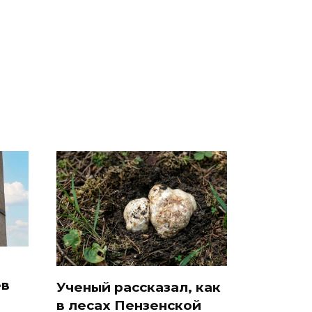
е
полицейскую
В магазинах России
о
машину напали и
ажиотаж из-за этого
подожгли.
продукта: что купить?
ев
Ученый рассказал, как
в лесах Пензенской