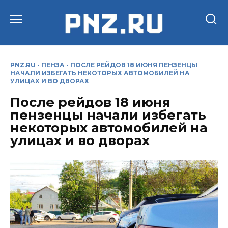
Перейти
к
содержанию
PNZ.RU
-
ПЕНЗА
-
ПОСЛЕ РЕЙДОВ 18 ИЮНЯ ПЕНЗЕНЦЫ
НАЧАЛИ ИЗБЕГАТЬ НЕКОТОРЫХ АВТОМОБИЛЕЙ НА
УЛИЦАХ И ВО ДВОРАХ
После рейдов 18 июня
пензенцы начали избегать
некоторых автомобилей на
улицах и во дворах