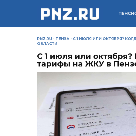
Перейти
к
ПЕНСИ
содержанию
PNZ.RU
-
ПЕНЗА
-
С 1 ИЮЛЯ ИЛИ ОКТЯБРЯ? КОГ
ОБЛАСТИ
С 1 июля или октября?
тарифы на ЖКУ в Пенз