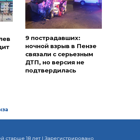
9 пострадавших:
лев
ночной взрыв в Пензе
дит
связали с серьезным
ДТП, но версия не
подтвердилась
нза
й старше 18 лет | Зарегистрировано