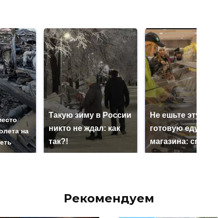
Такую зиму в России
Не ешьте эту
место
никто не ждал: как
готовую еду из
олета на
так?!
магазина: список
реть
Рекомендуем