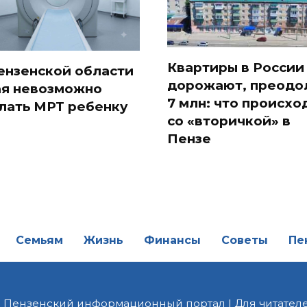
Квартиры в России
ензенской области
дорожают, преодо
ая невозможно
7 млн: что происхо
лать МРТ ребенку
со «вторичкой» в
Пензе
Семьям
Жизнь
Финансы
Советы
Пе
| Пензенский информационный портал | Для читателе