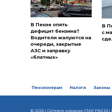
В Пензе опять
В П
дефицит бензина?
с м
Водители жалуются на
сде
очереди, закрытые
АЗС и заправку
«блатных»
Пенсионерам
Налоги
Законы
© 2026 | Сетевое издание СМИ PNZ.RU 