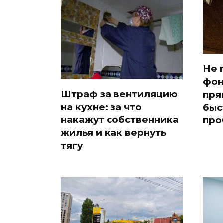
Не 
фон
Штраф за вентиляцию
пря
на кухне: за что
быс
накажут собственника
про
жилья и как вернуть
тягу