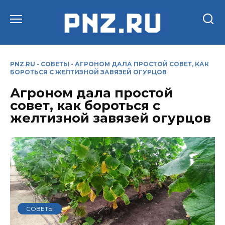
Перейти
к
содержанию
PNZ.RU
-
СОВЕТЫ
-
АГРОНОМ ДАЛА ПРОСТОЙ СОВЕТ, КАК
БОРОТЬСЯ С ЖЕЛТИЗНОЙ ЗАВЯЗЕЙ ОГУРЦОВ
Агроном дала простой
совет, как бороться с
желтизной завязей огурцов
СОВЕТЫ