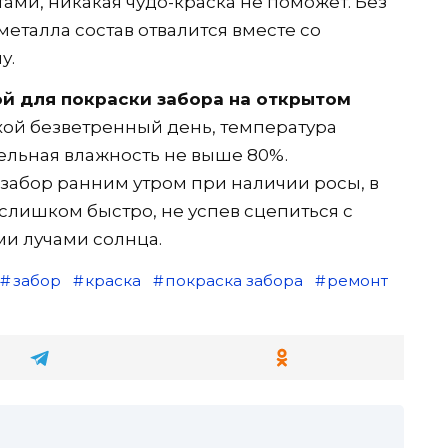
тами, никакая чудо-краска не поможет. Без
металла состав отвалится вместе со
у.
ой для покраски забора на открытом
хой безветренный день, температура
ительная влажность не выше 80%.
забор ранним утром при наличии росы, в
 слишком быстро, не успев сцепиться с
и лучами солнца.
забор
краска
покраска забора
ремонт