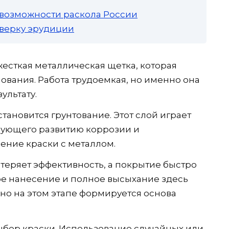
 возможности раскола России
роверку эрудиции
жесткая металлическая щетка, которая
ования. Работа трудоемкая, но именно она
ультату.
ановится грунтование. Этот слой играет
вующего развитию коррозии и
ние краски с металлом.
 теряет эффективность, а покрытие быстро
ое нанесение и полное высыхание здесь
но на этом этапе формируется основа
ыбор краски. Использование случайных или