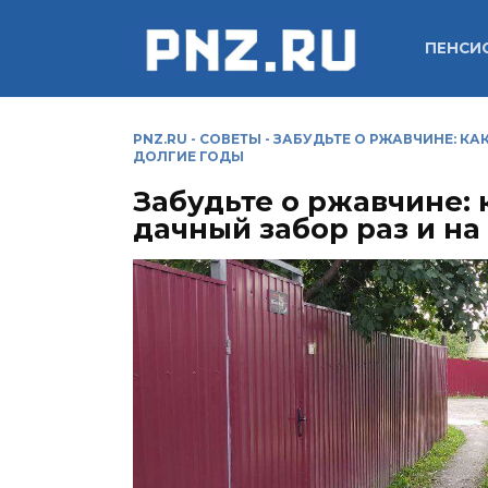
Перейти
к
ПЕНСИ
содержанию
PNZ.RU
-
СОВЕТЫ
-
ЗАБУДЬТЕ О РЖАВЧИНЕ: КА
ДОЛГИЕ ГОДЫ
Забудьте о ржавчине: 
дачный забор раз и на