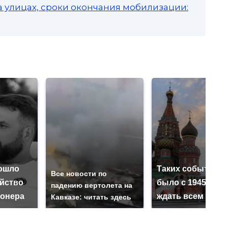
а улицах, сроки окончания мобилизации:
ошло
Таких событий н
Все новости по
ийство
было с 1945: чег
падению вертолета на
онера
ждать всем нам?
Кавказе: читать здесь