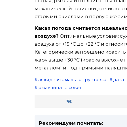
старая, рыхлая и отслаивается плас
механической зачистки до чистого 
старыми окислами в первую же зим
Какая погода считается идеальн
воздухе?
Оптимальные условия: су
воздуха от +15 °C до +22 °C и относ
Категорически запрещено красить 
жару выше +30 °C (краска высохнет
металлом) и под прямыми палящим
алкидная эмаль
грунтовка
дача
ржавчина
совет
Рекомендуем почитать: