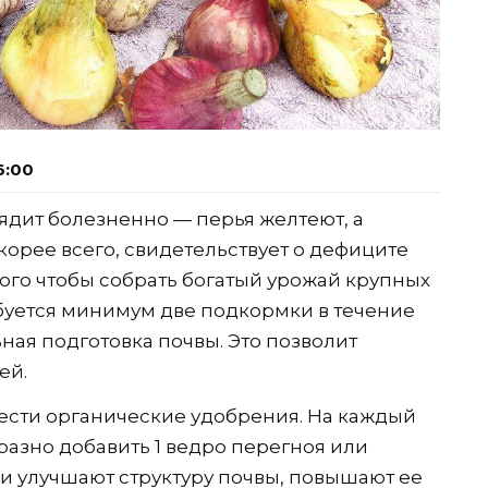
6:00
лядит болезненно — перья желтеют, а
скорее всего, свидетельствует о дефиците
того чтобы собрать богатый урожай крупных
ебуется минимум две подкормки в течение
ная подготовка почвы. Это позволит
ей.
ести органические удобрения. На каждый
разно добавить 1 ведро перегноя или
ки улучшают структуру почвы, повышают ее