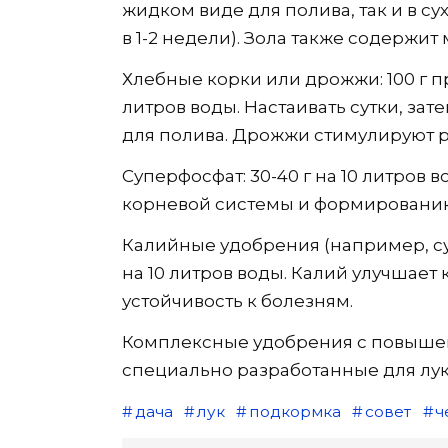
жидком виде для полива, так и в с
в 1-2 недели). Зола также содержи
Хлебные корки или дрожжи: 100 г п
литров воды. Настаивать сутки, зате
для полива. Дрожжи стимулируют р
Суперфосфат: 30-40 г на 10 литров 
корневой системы и формированию
Калийные удобрения (например, сул
на 10 литров воды. Калий улучшает 
устойчивость к болезням.
Комплексные удобрения с повыше
специально разработанные для лук
дача
лук
подкормка
совет
ч