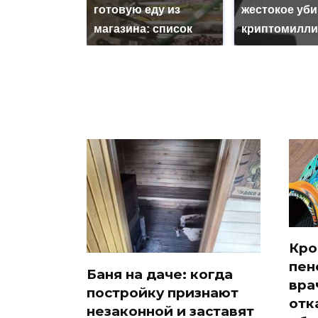
готовую еду из
жестокое уб
магазина: список
криптомилли
Кро
пен
Баня на даче: когда
вра
постройку признают
отк
незаконной и заставят