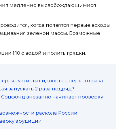
ения медленно высвобождающимися
роводится, когда появятся первые всходы.
ращивания зеленой массы. Возможные
ции 1:10 с водой и полить грядки.
ссрочную инвалидность с первого раза
зя запускать 2 раза подряд?
а: Соцфонд внезапно начинает проверку
 возможности раскола России
роверку эрудиции