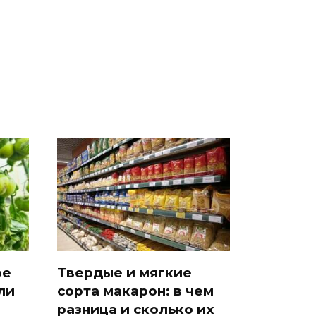
о
машину напали и
ажиотаж из-за этого
подожгли.
продукта: что купить?
ре
Твердые и мягкие
ли
сорта макарон: в чем
разница и сколько их