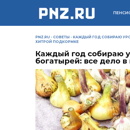
Перейти
к
ПЕНСИ
содержанию
PNZ.RU
-
СОВЕТЫ
-
КАЖДЫЙ ГОД СОБИРАЮ УРО
ХИТРОЙ ПОДКОРМКЕ
Каждый год собираю 
богатырей: все дело в