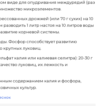
ухом виде для опудривания междурядий (раз
т множество микроэлементов.
рессованных дрожжей (или 70 г сухих) на 10
м разводить 1 литр настоя на 10 литров воды
азвитие корневой системы.
воды. Фосфор способствует развитию
 крупных луковиц.
ьфат калия или калиевая селитра): 20-30 г
качество луковиц, их лежкость и
нным содержанием калия и фосфора,
овичных культур.
еснок