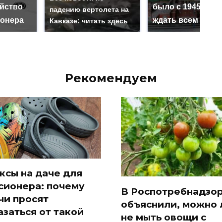
ийство
было с 1945: чег
падению вертолета на
онера
ждать всем нам?
Кавказе: читать здесь
Рекомендуем
ксы на даче для
сионера: почему
В Роспотребнадзо
чи просят
объяснили, можно 
азаться от такой
не мыть овощи с