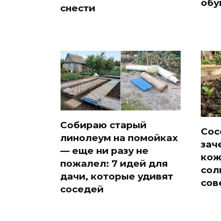
обу
снести
Собираю старый
Сос
линолеум на помойках
зач
— еще ни разу не
кож
пожалел: 7 идей для
сол
дачи, которые удивят
сов
соседей