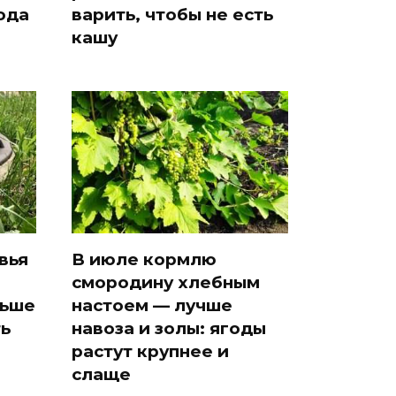
ода
варить, чтобы не есть
кашу
вья
В июле кормлю
смородину хлебным
льше
настоем — лучше
ть
навоза и золы: ягоды
растут крупнее и
слаще