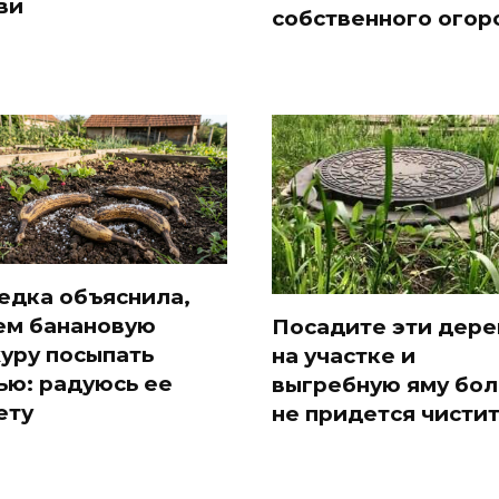
ви
собственного огор
едка объяснила,
ем банановую
Посадите эти дере
уру посыпать
на участке и
ью: радуюсь ее
выгребную яму бо
ету
не придется чисти