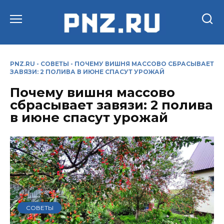
Перейти
к
содержанию
PNZ.RU
-
СОВЕТЫ
-
ПОЧЕМУ ВИШНЯ МАССОВО СБРАСЫВАЕТ
ЗАВЯЗИ: 2 ПОЛИВА В ИЮНЕ СПАСУТ УРОЖАЙ
Почему вишня массово
сбрасывает завязи: 2 полива
в июне спасут урожай
СОВЕТЫ