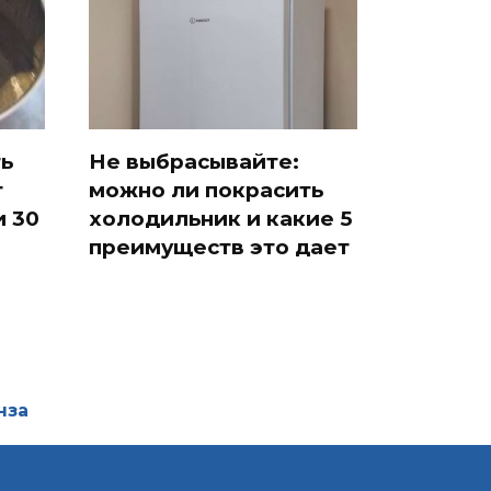
ть
Не выбрасывайте:
т
можно ли покрасить
и 30
холодильник и какие 5
преимуществ это дает
нза