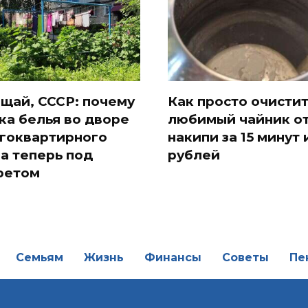
щай, СССР: почему
Как просто очисти
ка белья во дворе
любимый чайник о
гоквартирного
накипи за 15 минут 
а теперь под
рублей
ретом
Семьям
Жизнь
Финансы
Советы
Пе