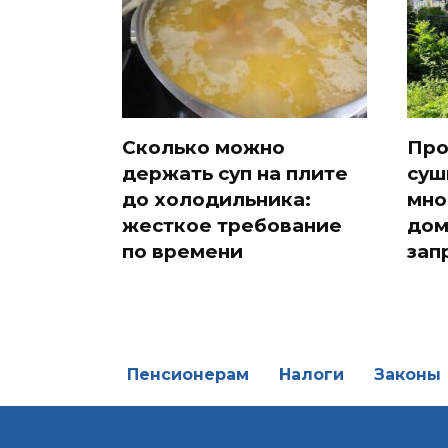
Сколько можно
Про
держать суп на плите
суш
до холодильника:
мно
жесткое требование
дом
по времени
зап
Пенсионерам
Налоги
Законы