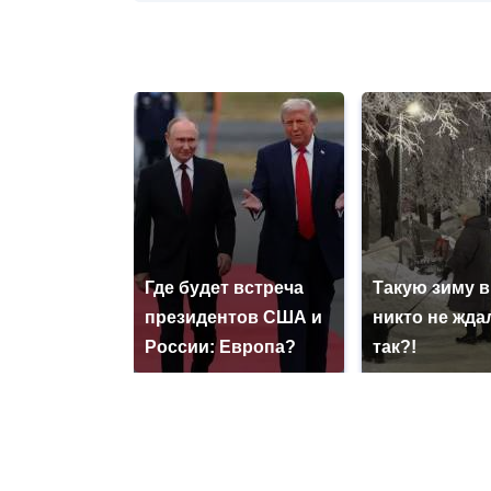
Где будет встреча
Такую зиму в
президентов США и
никто не ждал
России: Европа?
так?!