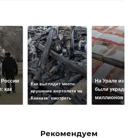
 России
На Урале из казн
Как выглядит место
: как
были украдены 1
крушение вертолета на
миллионов рубл
Кавказе: смотреть
Рекомендуем