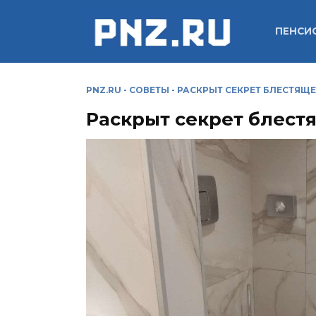
Перейти
к
ПЕНСИ
содержанию
PNZ.RU
-
СОВЕТЫ
-
РАСКРЫТ СЕКРЕТ БЛЕСТЯЩ
Раскрыт секрет блест