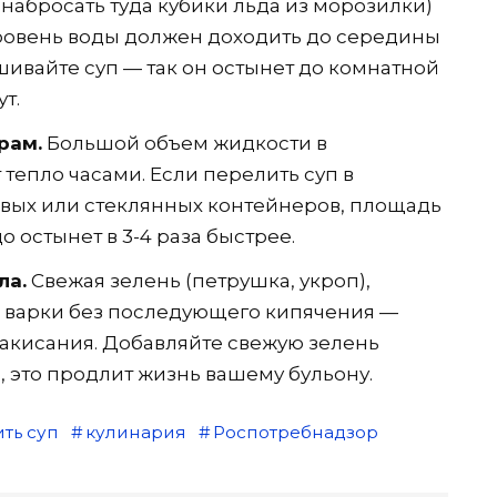
набросать туда кубики льда из морозилки)
Уровень воды должен доходить до середины
ивайте суп — так он остынет до комнатной
т.
рам.
Большой объем жидкости в
тепло часами. Если перелить суп в
вых или стеклянных контейнеров, площадь
о остынет в 3-4 раза быстрее.
ла.
Свежая зелень (петрушка, укроп),
е варки без последующего кипячения —
акисания. Добавляйте свежую зелень
, это продлит жизнь вашему бульону.
ить суп
кулинария
Роспотребнадзор