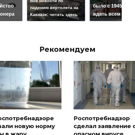
Все новости по
ийство
было с 1945: чег
падению вертолета на
онера
ждать всем нам?
Кавказе: читать здесь
Рекомендуем
оспотребнадзоре
Роспотребнадзор
вали новую норму
сделал заявление 
ы в жару
опасном вирусе