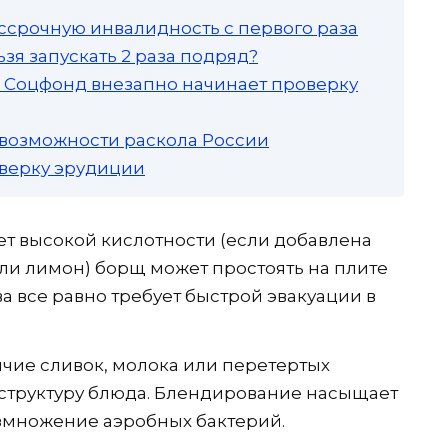
ссрочную инвалидность с первого раза
зя запускать 2 раза подряд?
а: Соцфонд внезапно начинает проверку
 возможности раскола России
роверку эрудиции
ет высокой кислотности (если добавлена
или лимон) борщ может простоять на плите
ва все равно требует быстрой эвакуации в
чие сливок, молока или перетертых
структуру блюда. Блендирование насыщает
азмножение аэробных бактерий.