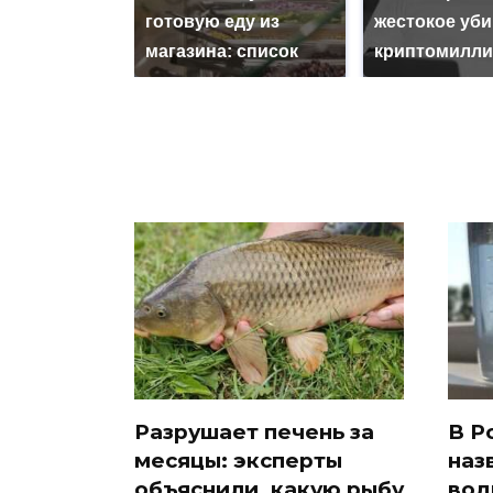
готовую еду из
жестокое уб
магазина: список
криптомилли
Разрушает печень за
В Р
месяцы: эксперты
наз
объяснили, какую рыбу
вод