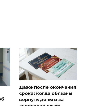
В магазинах России
о
машину напали и
ажиотаж из-за этого
подожгли.
продукта: что купить?
Даже после окончания
срока: когда обязаны
об
вернуть деньги за
«просроченный»