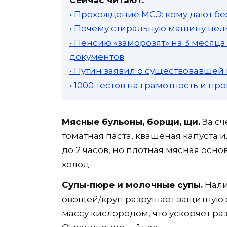
• Прохождение МСЭ: кому дают бе
• Почему стиральную машину нель
• Пенсию «заморозят» на 3 месяц
документов
• Путин заявил о существовавшей
• 1000 тестов на грамотность и п
Мясные бульоны, борщи, щи.
За сч
томатная паста, квашеная капуста 
до 2 часов, но плотная мясная осно
холод.
Супы-пюре и молочные супы.
Нали
овощей/круп разрушает защитную 
массу кислородом, что ускоряет р