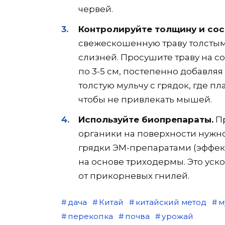
червей.
Контролируйте толщину и сос
свежескошенную траву толстым
слизней. Просушите траву на с
по 3-5 см, постепенно добавля
толстую мульчу с грядок, где п
чтобы не привлекать мышей.
Используйте биопрепараты.
Пр
органики на поверхности нужно
грядки ЭМ-препаратами (эффе
на основе триходермы. Это уск
от прикорневых гнилей.
дача
Китай
китайский метод
м
перекопка
почва
урожай