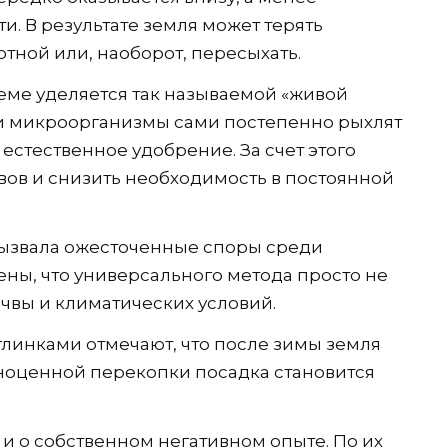
. В результате земля может терять
отной или, наоборот, пересыхать.
еме уделяется так называемой «живой
и и микроорганизмы сами постепенно рыхлят
 естественное удобрение. За счет этого
вов и снизить необходимость в постоянной
вызвала ожесточенные споры среди
ены, что универсального метода просто не
почвы и климатических условий.
глинками отмечают, что после зимы земля
лноценной перекопки посадка становится
и о собственном негативном опыте. По их