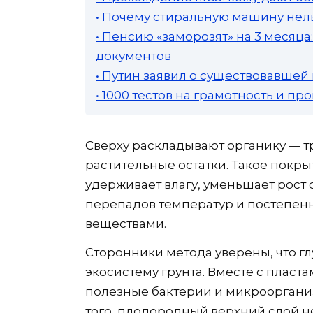
• Почему стиральную машину нель
• Пенсию «заморозят» на 3 месяц
документов
• Путин заявил о существовавшей
• 1000 тестов на грамотность и п
Сверху раскладывают органику — тр
растительные остатки. Такое покры
удерживает влагу, уменьшает рост
перепадов температур и постепен
веществами.
Сторонники метода уверены, что г
экосистему грунта. Вместе с пласт
полезные бактерии и микрооргани
того, плодородный верхний слой н