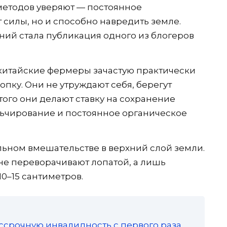
етодов уверяют — постоянное
 силы, но и способно навредить земле.
ий стала публикация одного из блогеров
о китайские фермеры зачастую практически
пку. Они не утруждают себя, берегут
того они делают ставку на сохранение
льчирование и постоянное органическое
льном вмешательстве в верхний слой земли.
 не переворачивают лопатой, а лишь
10–15 сантиметров.
ссрочную инвалидность с первого раза