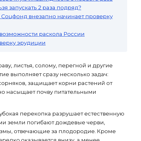
зя запускать 2 раза подряд?
а: Соцфонд внезапно начинает проверку
 возможности раскола России
роверку эрудиции
аву, листья, солому, перегной и другие
тие выполняет сразу несколько задач:
 сорняков, защищает корни растений от
но насыщает почву питательными
лубокая перекопка разрушает естественную
ами земли погибают дождевые черви,
змы, отвечающие за плодородие. Кроме
ередко оказывается внизу, а менее