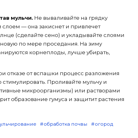
тав мульчи.
Не вываливайте на грядку
 слоем — она закиснет и привлечет
олнце (сделайте сено) и укладывайте слоями
я новую по мере проседания. На зиму
ланируются корнеплоды, лучше убирать,
и отказе от вспашки процесс разложения
 стимулировать. Проливайте мульчу и
ктивные микроорганизмы) или растворами
орит образование гумуса и защитит растения
ульчирование
обработка почвы
огород