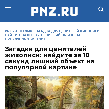
Перейти
к
содержанию
PNZ.RU
-
ОТДЫХ
-
ЗАГАДКА ДЛЯ ЦЕНИТЕЛЕЙ ЖИВОПИСИ:
НАЙДИТЕ ЗА 10 СЕКУНД ЛИШНИЙ ОБЪЕКТ НА
ПОПУЛЯРНОЙ КАРТИНЕ
Загадка для ценителей
живописи: найдите за 10
секунд лишний объект на
популярной картине