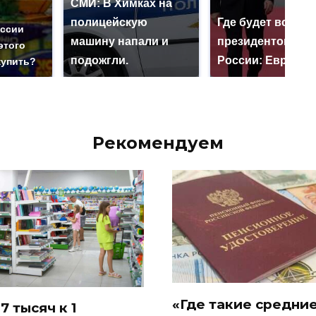
СМИ: В Химках на
полицейскую
Где будет встреч
оссии
машину напали и
президентов СШ
этого
подожгли.
России: Европа?
купить?
Рекомендуем
«Где такие средни
7 тысяч к 1