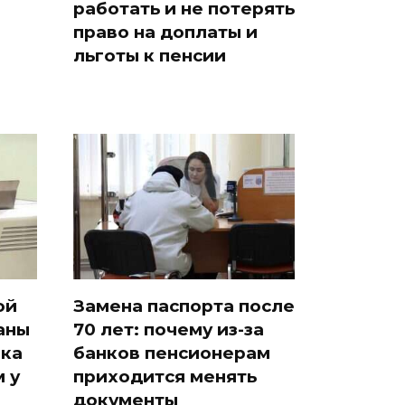
работать и не потерять
право на доплаты и
льготы к пенсии
ой
Замена паспорта после
аны
70 лет: почему из-за
ака
банков пенсионерам
 у
приходится менять
документы