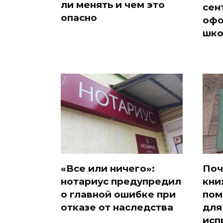
ли менять и чем это
сен
опасно
офо
шко
«Все или ничего»:
Поч
нотариус предупредил
кни
о главной ошибке при
пом
отказе от наследства
для
исп