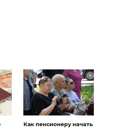
а
На Урале из казны
Такую зиму в России
А и
были украдены 18
никто не ждал: как
миллионов рублей
так?!
е
Как пенсионеру начать