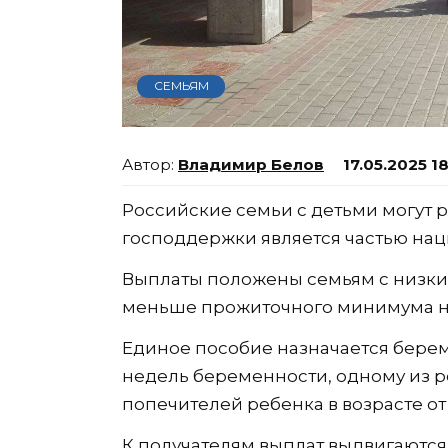
СЕМЬЯМ
Владимир Белов
17.05.2025 1
Российские семьи с детьми могут р
господдержки является частью нац
Выплаты положены семьям с низки
меньше прожиточного минимума на
Единое пособие назначается берем
недель беременности, одному из р
попечителей ребенка в возрасте от 0
К получателям выплат выдвигаются 