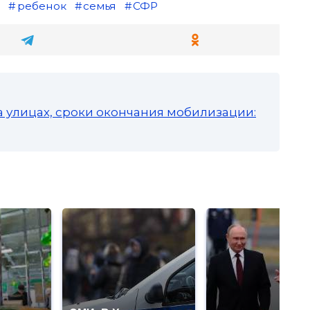
е
ребенок
семья
СФР
а улицах, сроки окончания мобилизации: