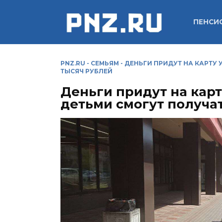
Перейти
к
ПЕНСИ
содержанию
PNZ.RU
-
СЕМЬЯМ
-
ДЕНЬГИ ПРИДУТ НА КАРТУ У
ТЫСЯЧ РУБЛЕЙ
Деньги придут на карт
детьми смогут получат