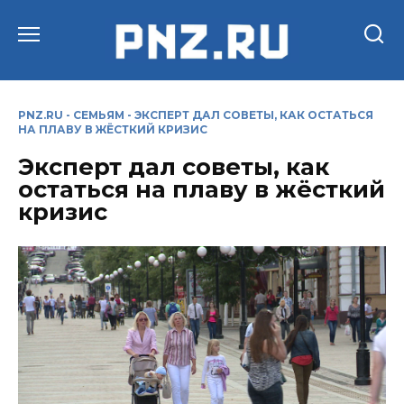
Перейти
к
содержанию
PNZ.RU
-
СЕМЬЯМ
-
ЭКСПЕРТ ДАЛ СОВЕТЫ, КАК ОСТАТЬСЯ
НА ПЛАВУ В ЖЁСТКИЙ КРИЗИС
Эксперт дал советы, как
остаться на плаву в жёсткий
кризис