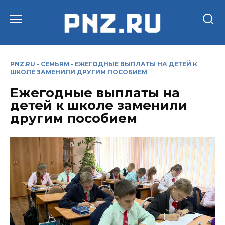
Перейти
к
содержанию
PNZ.RU
-
СЕМЬЯМ
-
ЕЖЕГОДНЫЕ ВЫПЛАТЫ НА ДЕТЕЙ К
ШКОЛЕ ЗАМЕНИЛИ ДРУГИМ ПОСОБИЕМ
Ежегодные выплаты на
детей к школе заменили
другим пособием