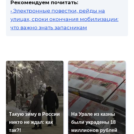
Рекомендуем почитать:
• Электронные повестки, рейды на
улицах, сроки окончания мобилизации:
что важно знать запасникам
Такую зиму в России
На Урале из казны
никто не ждал: как
были украдены 18
так?!
миллионов рублей