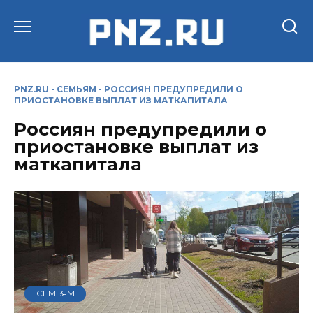
Перейти
к
содержанию
PNZ.RU
-
СЕМЬЯМ
-
РОССИЯН ПРЕДУПРЕДИЛИ О
ПРИОСТАНОВКЕ ВЫПЛАТ ИЗ МАТКАПИТАЛА
Россиян предупредили о
приостановке выплат из
маткапитала
СЕМЬЯМ