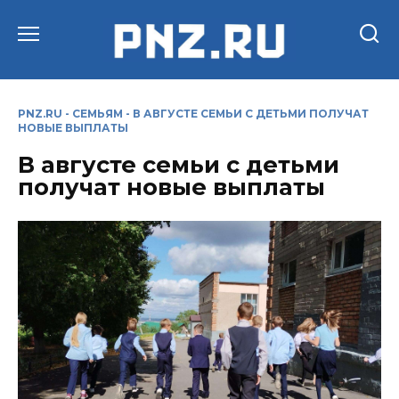
Перейти
к
содержанию
PNZ.RU
-
СЕМЬЯМ
-
В АВГУСТЕ СЕМЬИ С ДЕТЬМИ ПОЛУЧАТ
НОВЫЕ ВЫПЛАТЫ
В августе семьи с детьми
получат новые выплаты