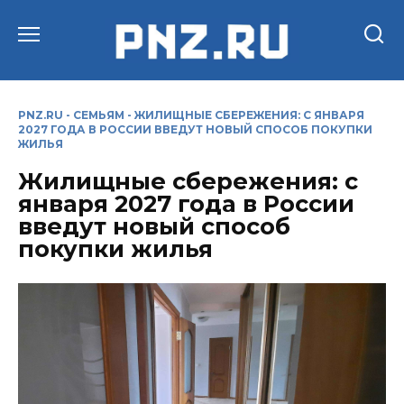
Перейти
к
содержанию
PNZ.RU
-
СЕМЬЯМ
-
ЖИЛИЩНЫЕ СБЕРЕЖЕНИЯ: С ЯНВАРЯ
2027 ГОДА В РОССИИ ВВЕДУТ НОВЫЙ СПОСОБ ПОКУПКИ
ЖИЛЬЯ
Жилищные сбережения: с
января 2027 года в России
введут новый способ
покупки жилья