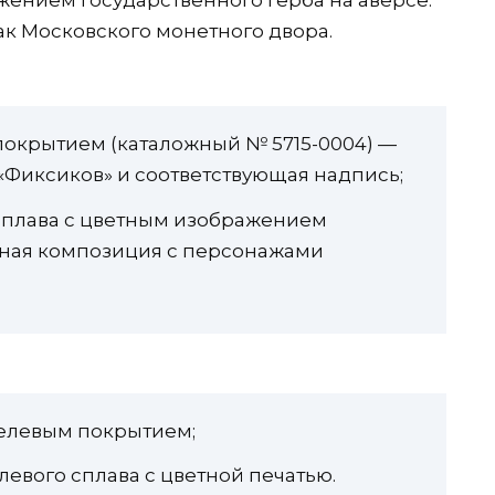
ением Государственного герба на аверсе.
ак Московского монетного двора.
покрытием (каталожный № 5715-0004) —
Фиксиков» и соответствующая надпись;
сплава с цветным изображением
тная композиция с персонажами
келевым покрытием;
левого сплава с цветной печатью.