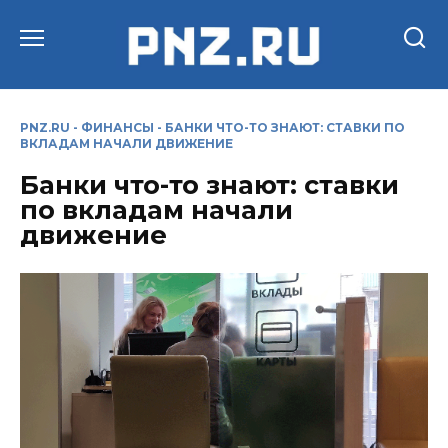
Перейти
к
содержанию
PNZ.RU
-
ФИНАНСЫ
-
БАНКИ ЧТО-ТО ЗНАЮТ: СТАВКИ ПО
ВКЛАДАМ НАЧАЛИ ДВИЖЕНИЕ
Банки что-то знают: ставки
по вкладам начали
движение