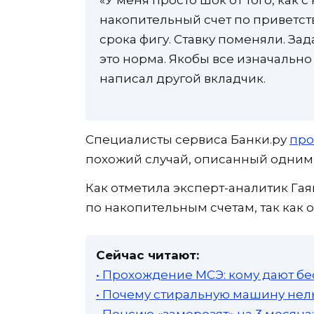
«У меня просто шок от того, как 
накопительный счет по приветств
срока фигу. Ставку поменяли. Зад
это норма. Якобы все изначально
написал другой вкладчик.
Специалисты сервиса Банки.ру
про
похожий случай, описанный одним 
Как отметила эксперт-аналитик Гая
по накопительным счетам, так как 
Сейчас читают:
• Прохождение МСЭ: кому дают бе
• Почему стиральную машину нель
• Пенсию «заморозят» на 3 месяц