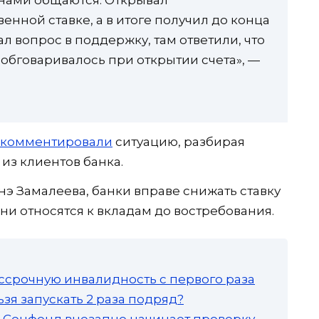
с нами общаются. Открывал
енной ставке, а в итоге получил до конца
ал вопрос в поддержку, там ответили, что
 обговаривалось при открытии счета», —
комментировали
ситуацию, разбирая
из клиентов банка.
нэ Замалеева, банки вправе снижать ставку
они относятся к вкладам до востребования.
ссрочную инвалидность с первого раза
зя запускать 2 раза подряд?
а: Соцфонд внезапно начинает проверку