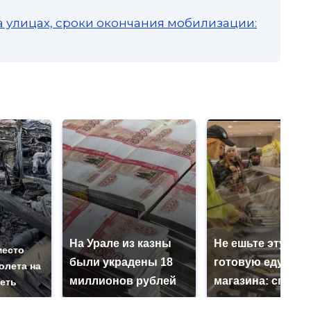
а улицах, сроки окончания мобилизации:
На Урале из казны
Не ешьте эту
место
были украдены 18
готовую еду из
олета на
миллионов рублей
магазина: список
реть