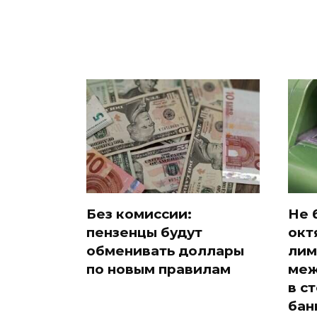
Без комиссии:
Не 
пензенцы будут
окт
обменивать доллары
лим
по новым правилам
меж
в с
бан