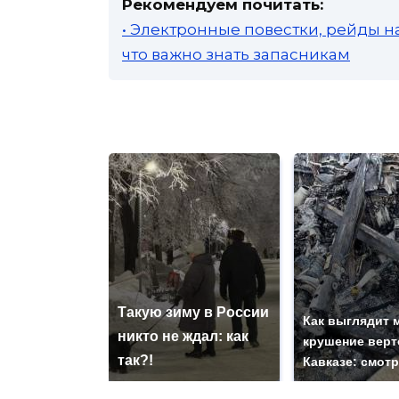
Рекомендуем почитать:
• Электронные повестки, рейды н
что важно знать запасникам
Такую зиму в России
Как выглядит 
никто не ждал: как
крушение верт
так?!
Кавказе: смот