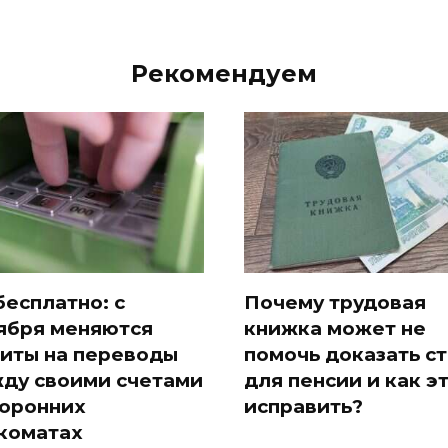
Рекомендуем
бесплатно: с
Почему трудовая
ября меняются
книжка может не
иты на переводы
помочь доказать с
ду своими счетами
для пенсии и как э
торонних
исправить?
коматах