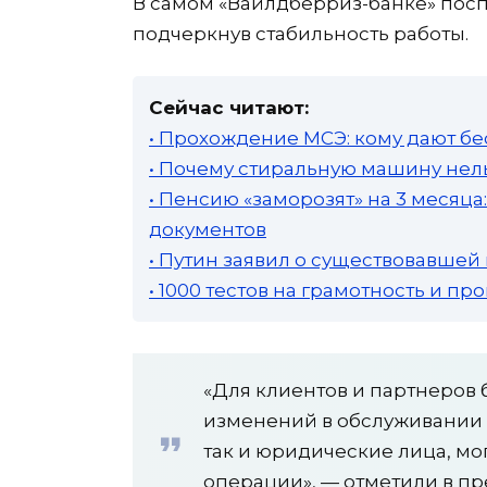
В самом «Вайлдберриз-банке» посп
подчеркнув стабильность работы.
Сейчас читают:
• Прохождение МСЭ: кому дают бе
• Почему стиральную машину нель
• Пенсию «заморозят» на 3 месяц
документов
• Путин заявил о существовавшей
• 1000 тестов на грамотность и п
«Для клиентов и партнеров 
изменений в обслуживании н
так и юридические лица, мо
операции», — отметили в пр