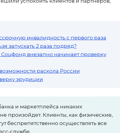
ешили успокоить клиентов и партнеров,
ссрочную инвалидность с первого раза
зя запускать 2 раза подряд?
а: Соцфонд внезапно начинает проверку
 возможности раскола России
роверку эрудиции
банка и маркетплейса никаких
е произойдет. Клиенты, как физические,
гут беспрепятственно осуществлять все
есс-службе.