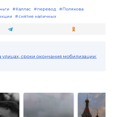
ньги
Каллас
перевод
Полякова
нкции
снятие наличных
а улицах, сроки окончания мобилизации: