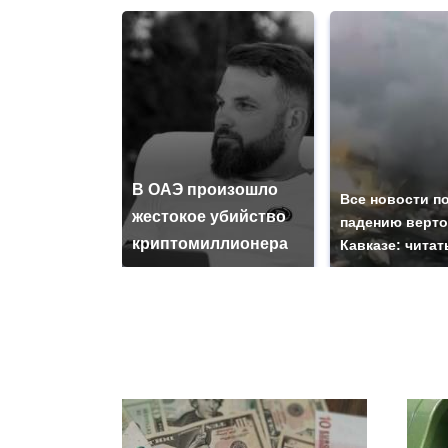
В ОАЭ произошло
Все новости п
жестокое убийство
падению верто
криптомиллионера
Кавказе: читат