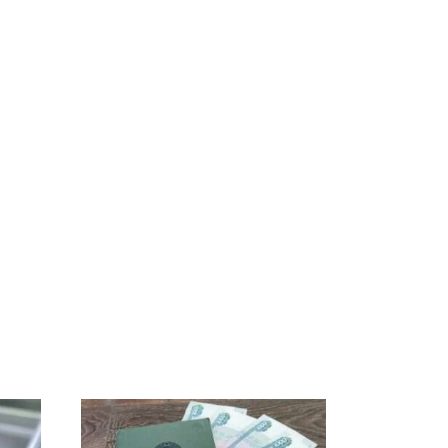
Такую зиму в России
На Урале из казны
и
никто не ждал: как
были украдены 18
о
так?!
миллионов рублей
ть?