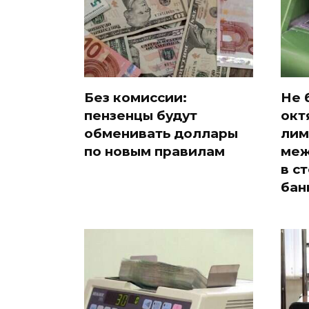
Без комиссии:
Не 
пензенцы будут
окт
обменивать доллары
лим
по новым правилам
меж
в с
бан