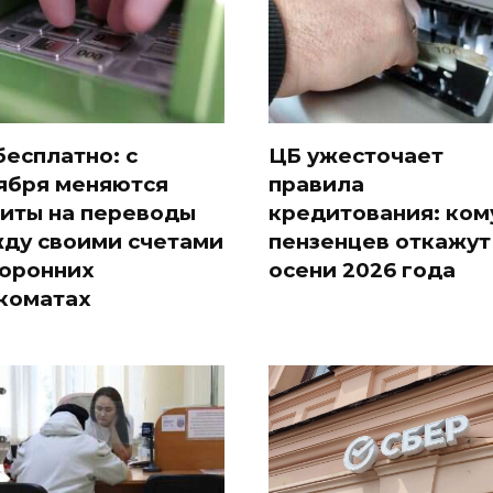
бесплатно: с
ЦБ ужесточает
ября меняются
правила
иты на переводы
кредитования: ком
ду своими счетами
пензенцев откажут
торонних
осени 2026 года
коматах