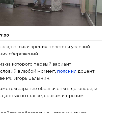
07:00
вклад с точки зрения простоты условий
ния сбережений.
из-за которого первый вариант
условий в любой момент,
пояснил
доцент
ве РФ Игорь Балынин.
араметры заранее обозначены в договоре, и
заданных по ставке, срокам и прочим
ействует бессрочно – это значит, что