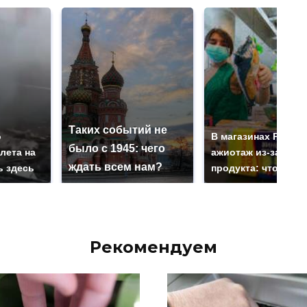
Таких событий не
о
В магазинах Росси
было с 1945: чего
лета на
ажиотаж из-за этог
ждать всем нам?
ь здесь
продукта: что купи
Рекомендуем