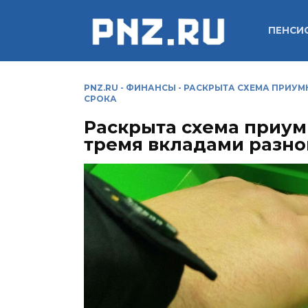
Перейти
к
ПЕНСИ
содержанию
PNZ.RU
-
ФИНАНСЫ
-
РАСКРЫТА СХЕМА ПРИУМ
СРОКА
Раскрыта схема приу
тремя вкладами разно