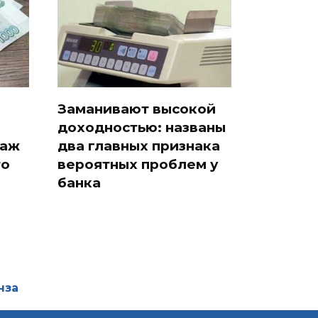
Заманивают высокой
доходностью: названы
таж
два главных признака
то
вероятных проблем у
банка
нза