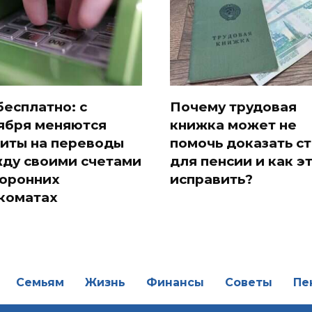
бесплатно: с
Почему трудовая
ября меняются
книжка может не
иты на переводы
помочь доказать с
ду своими счетами
для пенсии и как э
торонних
исправить?
коматах
Семьям
Жизнь
Финансы
Советы
Пе