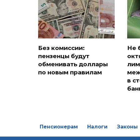
Без комиссии:
Не 
пензенцы будут
окт
обменивать доллары
лим
по новым правилам
меж
в с
бан
Пенсионерам
Налоги
Законы