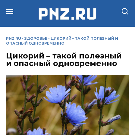
Перейти
к
содержанию
PNZ.RU
-
ЗДОРОВЬЕ
-
ЦИКОРИЙ – ТАКОЙ ПОЛЕЗНЫЙ И
ОПАСНЫЙ ОДНОВРЕМЕННО
Цикорий – такой полезный
и опасный одновременно