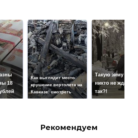
казны
Такую зиму в Ро
Как выглядит место
ны 18
никто не ждал: ка
крушение вертолета на
ублей
так?!
Кавказе: смотреть
Рекомендуем