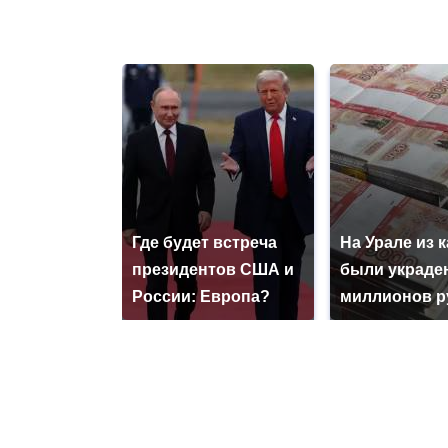
Где будет встреча
На Урале из 
президентов США и
были украде
России: Европа?
миллионов р