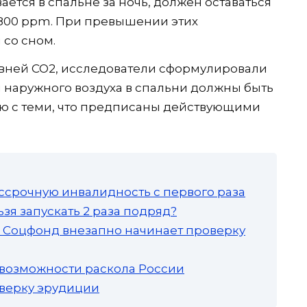
ается в спальне за ночь, должен оставаться
 800 ppm. При превышении этих
со сном.
вней CO2, исследователи сформулировали
 наружного воздуха в спальни должны быть
ю с теми, что предписаны действующими
ссрочную инвалидность с первого раза
зя запускать 2 раза подряд?
а: Соцфонд внезапно начинает проверку
 возможности раскола России
роверку эрудиции