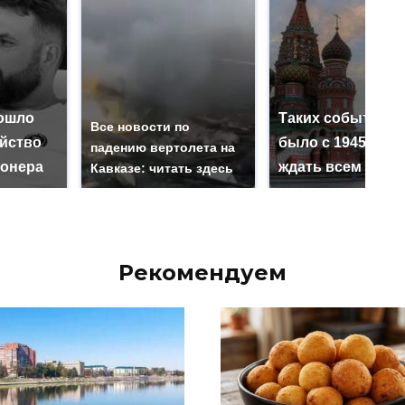
ошло
Таких событий н
Все новости по
ийство
было с 1945: чег
падению вертолета на
онера
ждать всем нам?
Кавказе: читать здесь
Рекомендуем