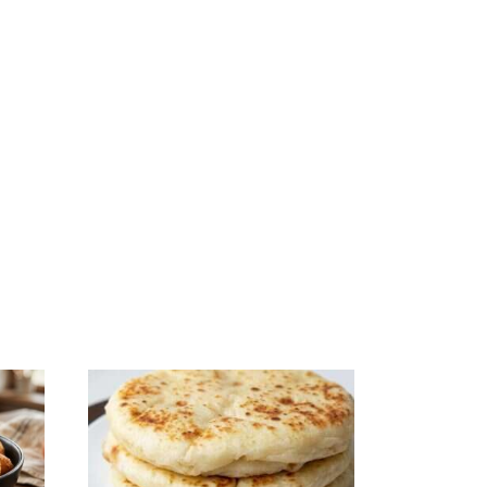
СМИ: В Химках на
е
полицейскую
В магазинах России
о
машину напали и
ажиотаж из-за этого
подожгли.
продукта: что купить?