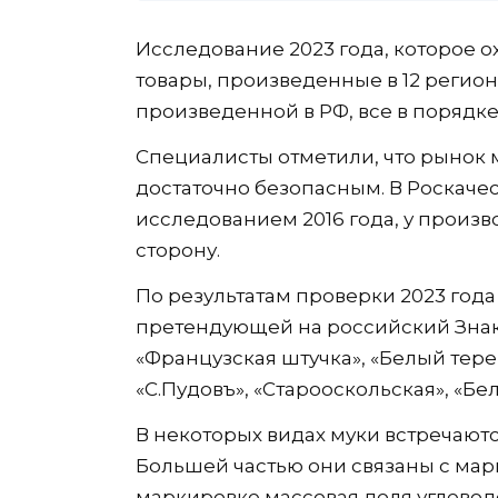
Исследование 2023 года, которое 
товары, произведенные в 12 региона
произведенной в РФ, все в порядке
Специалисты отметили, что рынок 
достаточно безопасным. В Роскачес
исследованием 2016 года, у прои
сторону.
По результатам проверки 2023 год
претендующей на российский Знак 
«Французская штучка», «Белый терем
«С.Пудовъ», «Старооскольская», «Бе
В некоторых видах муки встречают
Большей частью они связаны с марк
маркировке массовая доля углеводо