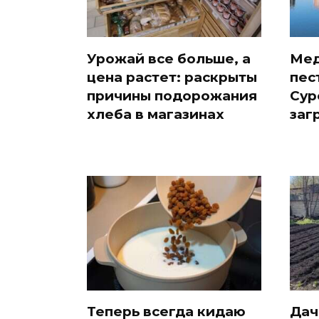
Урожай все больше, а
Мед
цена растет: раскрыты
пес
причины подорожания
Сур
хлеба в магазинах
заг
Теперь всегда кидаю
Дач