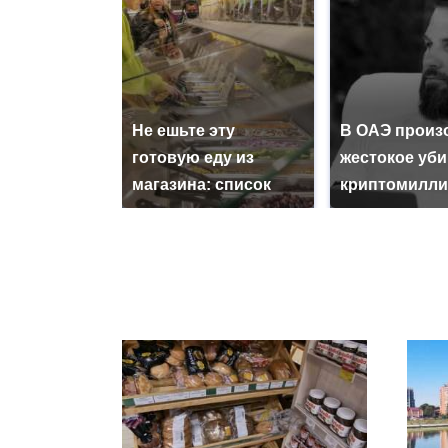
Не ешьте эту
В ОАЭ произ
готовую еду из
жестокое уб
магазина: список
криптомилли