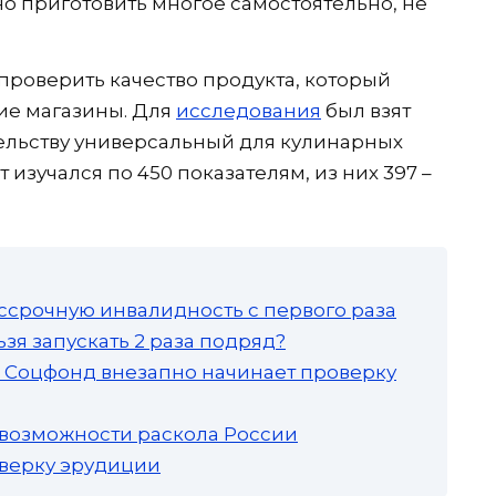
жно приготовить многое самостоятельно, не
роверить качество продукта, который
ие магазины. Для
исследования
был взят
ельству универсальный для кулинарных
изучался по 450 показателям, из них 397 –
ссрочную инвалидность с первого раза
зя запускать 2 раза подряд?
а: Соцфонд внезапно начинает проверку
 возможности раскола России
роверку эрудиции