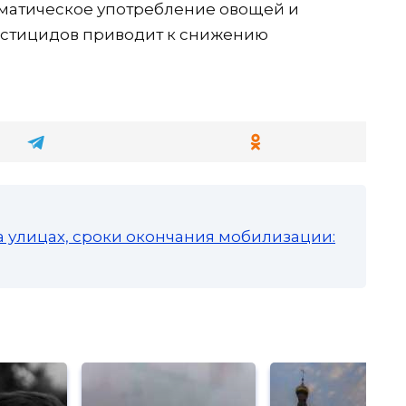
тематическое употребление овощей и
естицидов приводит к снижению
а улицах, сроки окончания мобилизации: