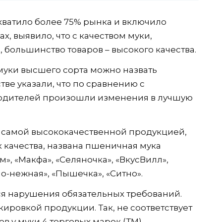
охватило более 75% рынка и включило
х, выявило, что с качеством муки,
, большинство товаров – высокого качества.
муки высшего сорта можно назвать
тве указали, что по сравнению с
зводителей произошли изменения в лучшую
а самой высококачественной продукцией,
качества, названа пшеничная мука
», «Макфа», «Селяночка», «ВкусВилл»,
ло-нежная», «Пышечка», «Ситно».
ся нарушения обязательных требований.
ировкой продукции. Так, не соответствует
в у муки 4 торговых марок (ТМ)