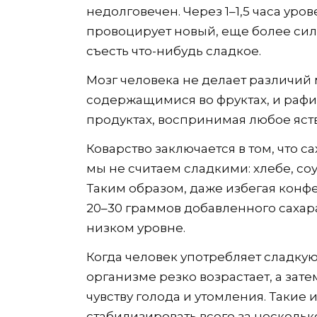
недолговечен. Через 1–1,5 часа уров
провоцирует новый, еще более сил
съесть что-нибудь сладкое.
Мозг человека не делает различий
содержащимися во фруктах, и ра
продуктах, воспринимая любое яст
Коварство заключается в том, что с
мы не считаем сладкими: хлебе, соу
Таким образом, даже избегая конфе
20–30 граммов добавленного сахар
низком уровне.
Когда человек употребляет сладку
организме резко возрастает, а зате
чувству голода и утомления. Таки
стабилизировать всего за нескольк