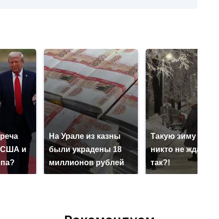
треча
На Урале из казны
Такую зиму в Ро
 США и
были украдены 18
никто не ждал: ка
опа?
миллионов рублей
так?!