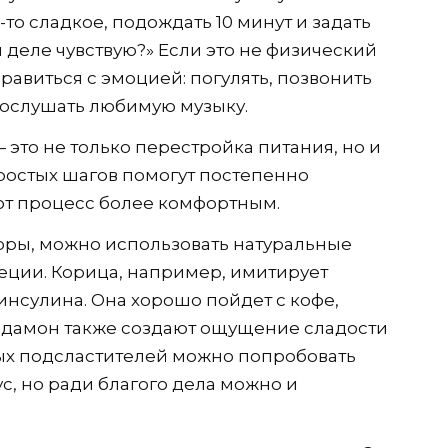
то сладкое, подождать 10 минут и задать
м деле чувствую?» Если это не физический
равиться с эмоцией: погулять, позвонить
 послушать любимую музыку.
— это не только перестройка питания, но и
ростых шагов помогут постепенно
этот процесс более комфортным.
оры, можно использовать натуральные
еции. Корица, например, имитирует
инсулина. Она хорошо пойдет с кофе,
ардамон также создают ощущение сладости
ых подсластителей можно попробовать
с, но ради благого дела можно и