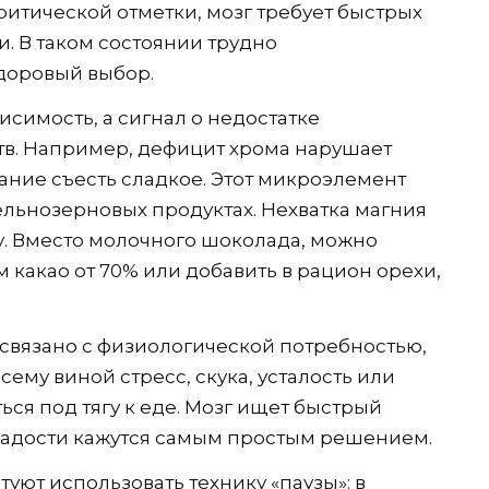
критической отметки, мозг требует быстрых
. В таком состоянии трудно
здоровый выбор.
висимость, а сигнал о недостатке
в. Например, дефицит хрома нарушает
ание съесть сладкое. Этот микроэлемент
ельнозерновых продуктах. Нехватка магния
ду. Вместо молочного шоколада, можно
какао от 70% или добавить в рацион орехи,
 связано с физиологической потребностью,
ему виной стресс, скука, усталость или
ься под тягу к еде. Мозг ищет быстрый
сладости кажутся самым простым решением.
уют использовать технику «паузы»: в