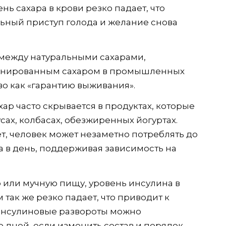
ень сахара в крови резко падает, что
ьный приступ голода и желание снова
 между натуральными сахарами,
финированным сахаром в промышленных
во как «гарантию выживания».
ахар часто скрывается в продуктах, которые
сах, колбасах, обезжиренных йогуртах.
т, человек может незаметно потреблять до
а в день, поддерживая зависимость на
ю или мучную пищу, уровень инсулина в
м так же резко падает, что приводит к
е инсулиновые развороты можно
о дней, если изменить состав и порядок