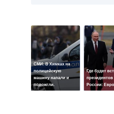
СМИ: В Химках на
полицейскую
Где будет вс
машину напали и
президентов
подожгли.
России: Евр