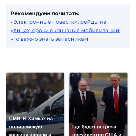
Рекомендуем почитать:
• Электронные повестки, рейды на
улицах, сроки окончания мобилизации:
что важно знать запасникам
СМИ: В Химках на
полицейскую
Где будет встреча
машину напали и
президентов США и