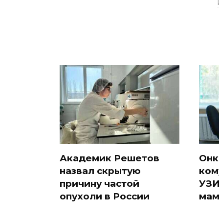
Академик Решетов
Онк
назвал скрытую
ком
причину частой
УЗИ
опухоли в России
мам