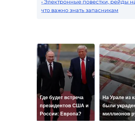
• Электронные повестки, рейды н
что важно знать запасникам
Где будет встреча
На Урале из 
президентов США и
были украде
России: Европа?
миллионов р