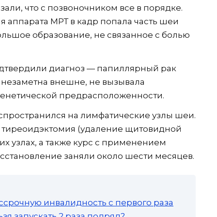
зали, что с позвоночником все в порядке.
я аппарата МРТ в кадр попала часть шеи
льшое образование, не связанное с болью
дтвердили диагноз — папиллярный рак
 незаметна внешне, не вызывала
 генетической предрасположенности.
аспространился на лимфатические узлы шеи.
 тиреоидэктомия (удаление щитовидной
х узлах, а также курс с применением
осстановление заняли около шести месяцев.
ссрочную инвалидность с первого раза
зя запускать 2 раза подряд?