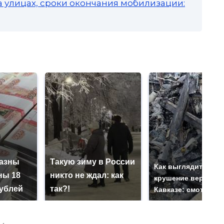
а улицах, сроки окончания мобилизации:
казны
Такую зиму в России
Как выглядит мест
ны 18
никто не ждал: как
крушение вертолет
ублей
так?!
Кавказе: смотреть