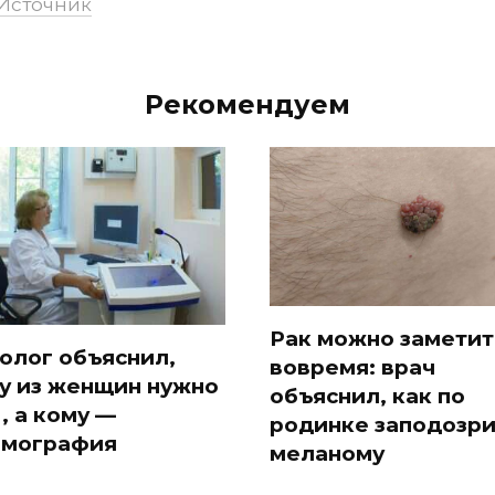
Источник
Рекомендуем
Рак можно заметит
олог объяснил,
вовремя: врач
у из женщин нужно
объяснил, как по
, а кому —
родинке заподозри
мография
меланому