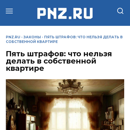
Перейти
к
содержанию
PNZ.RU
-
ЗАКОНЫ
-
ПЯТЬ ШТРАФОВ: ЧТО НЕЛЬЗЯ ДЕЛАТЬ В
СОБСТВЕННОЙ КВАРТИРЕ
Пять штрафов: что нельзя
делать в собственной
квартире