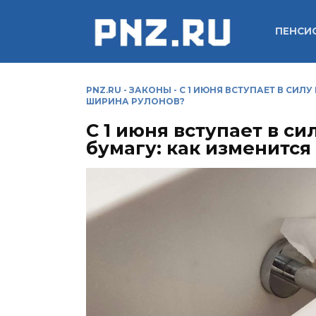
Перейти
к
ПЕНСИ
содержанию
PNZ.RU
-
ЗАКОНЫ
-
С 1 ИЮНЯ ВСТУПАЕТ В СИЛ
ШИРИНА РУЛОНОВ?
С 1 июня вступает в с
бумагу: как изменитс