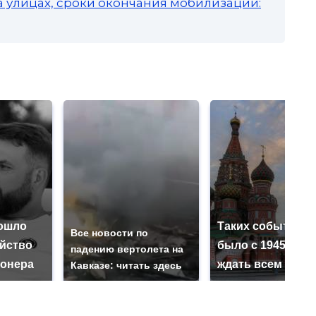
а улицах, сроки окончания мобилизации:
ошло
Таких событий н
Все новости по
ийство
было с 1945: чег
падению вертолета на
онера
ждать всем нам?
Кавказе: читать здесь