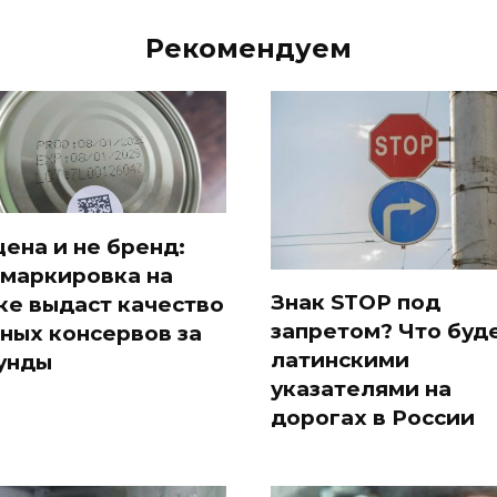
Рекомендуем
цена и не бренд:
 маркировка на
Знак STOP под
ке выдаст качество
запретом? Что буде
ных консервов за
латинскими
унды
указателями на
дорогах в России