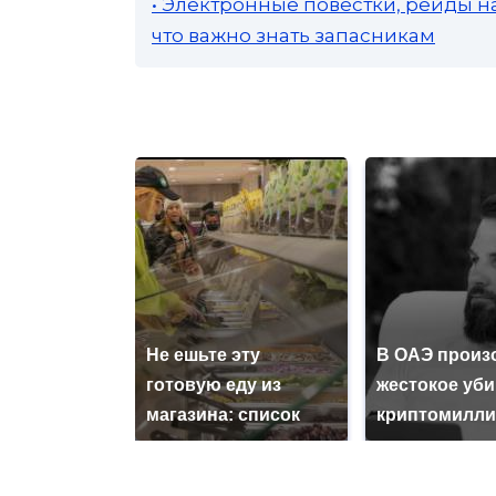
• Электронные повестки, рейды н
что важно знать запасникам
Не ешьте эту
В ОАЭ произ
готовую еду из
жестокое уб
магазина: список
криптомилли