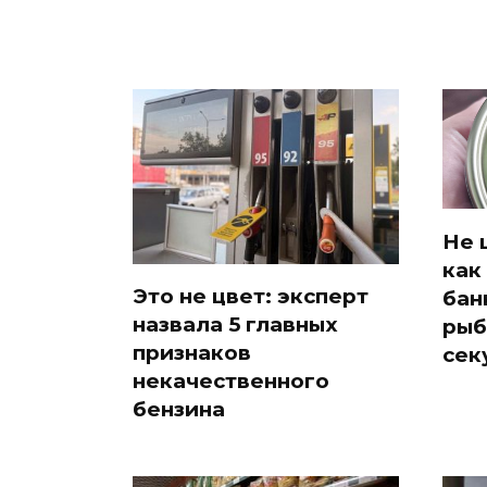
Не 
как
Это не цвет: эксперт
бан
назвала 5 главных
рыб
признаков
сек
некачественного
бензина