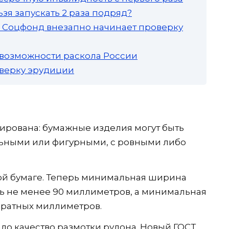
зя запускать 2 раза подряд?
а: Соцфонд внезапно начинает проверку
 возможности раскола России
роверку эрудиции
ирована: бумажные изделия могут быть
льными или фигурными, с ровными либо
ой бумаге. Теперь минимальная ширина
ть не менее 90 миллиметров, а минимальная
адратных миллиметров.
ло качество размотки рулона. Новый ГОСТ