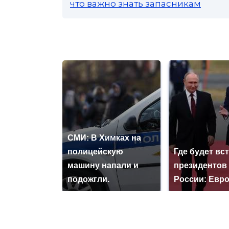
что важно знать запасникам
СМИ: В Химках на
полицейскую
Где будет вс
машину напали и
президентов
подожгли.
России: Евр