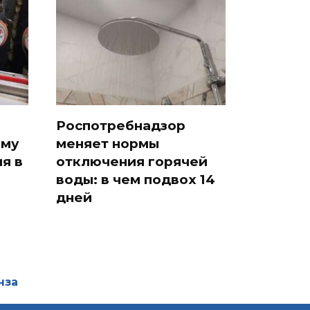
в
Роспотребнадзор
ому
меняет нормы
я в
отключения горячей
воды: в чем подвох 14
дней
нза