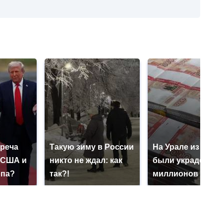
треча
Такую зиму в России
На Урале из казн
 США и
никто не ждал: как
были украдены 1
опа?
так?!
миллионов рубл