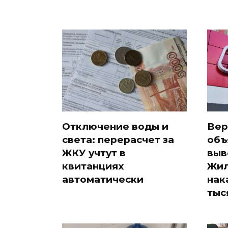
Отключение воды и
Вер
света: перерасчет за
объ
ЖКУ учтут в
выв
квитанциях
Жил
автоматически
нак
тыс