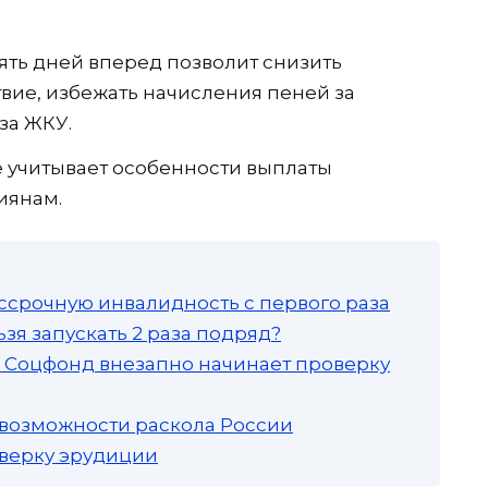
ять дней вперед позволит снизить
твие, избежать начисления пеней за
за ЖКУ.
е учитывает особенности выплаты
иянам.
ссрочную инвалидность с первого раза
зя запускать 2 раза подряд?
а: Соцфонд внезапно начинает проверку
 возможности раскола России
роверку эрудиции