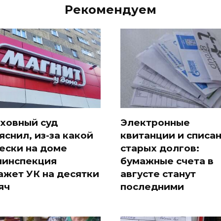
Рекомендуем
ховный суд
Электронные
яснил, из-за какой
квитанции и списа
ески на доме
старых долгов:
инспекция
бумажные счета в
ажет УК на десятки
августе станут
яч
последними