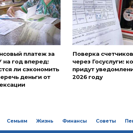
нсовый платеж за
Поверка счетчико
 на год вперед:
через Госуслуги: к
стся ли сэкономить
придут уведомлени
беречь деньги от
2026 году
ексации
Семьям
Жизнь
Финансы
Советы
Пе