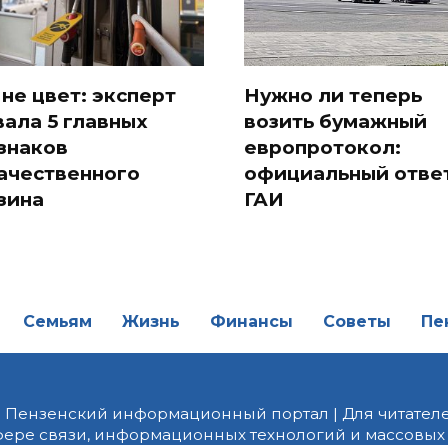
 не цвет: эксперт
Нужно ли теперь
вала 5 главных
возить бумажный
знаков
европротокол:
ачественного
официальный отве
зина
ГАИ
Семьям
Жизнь
Финансы
Советы
Пе
| Пензенский информационный портал | Для читателе
фере связи, информационных технологий и массовых