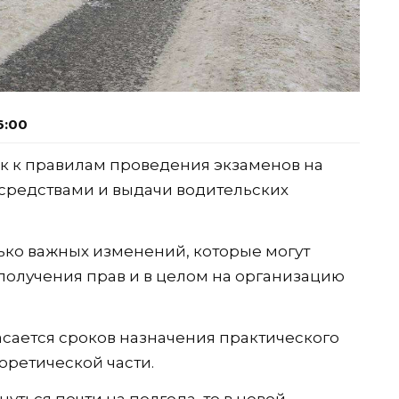
6:00
к к правилам проведения экзаменов на
средствами и выдачи водительских
ько важных изменений, которые могут
получения прав и в целом на организацию
сается сроков назначения практического
оретической части.
уться почти на полгода, то в новой