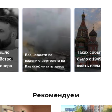
ошло
Таких событий н
Все новости по
ийство
было с 1945: чег
падению вертолета на
онера
ждать всем нам?
Кавказе: читать здесь
Рекомендуем