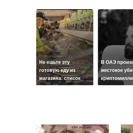
Не ешьте эту
В ОАЭ произ
готовую еду из
жестокое уб
магазина: список
криптомилли