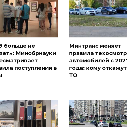
Э больше не
Минтранс меняет
яет»: Минобрнауки
правила техосмотр
есматривает
автомобилей с 202
вила поступления в
года: кому откажут
ы
ТО