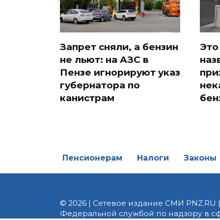
Запрет сняли, а бензин
Это
не льют: на АЗС в
наз
Пензе игнорируют указ
при
губернатора по
нек
канистрам
бен
Пенсионерам
Налоги
Законы
© 2026 | Сетевое издание СМИ PNZ.RU 
Федеральной службой по надзору в с