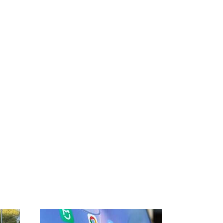
СМИ: В Химках на
е
полицейскую
В магазинах России
о
машину напали и
ажиотаж из-за этого
подожгли.
продукта: что купить?