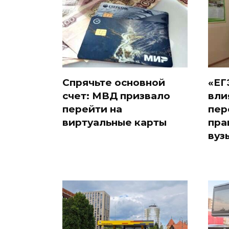
Спрячьте основной
«ЕГ
счет: МВД призвало
вли
перейти на
пер
виртуальные карты
пра
вуз