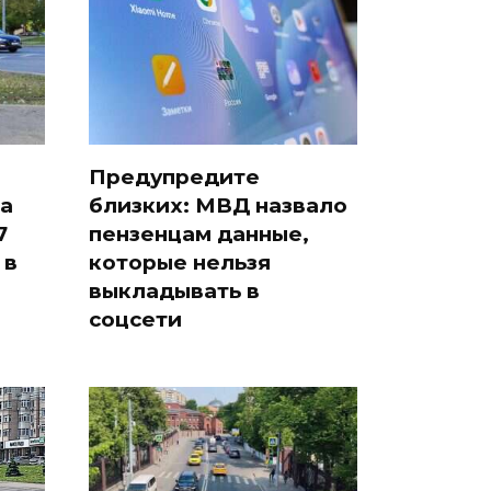
Предупредите
а
близких: МВД назвало
7
пензенцам данные,
 в
которые нельзя
выкладывать в
соцсети