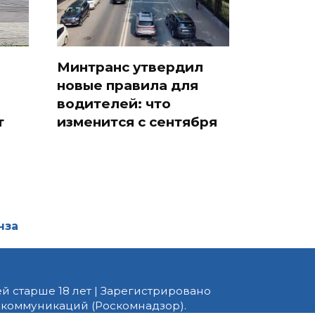
Минтранс утвердил
новые правила для
водителей: что
т
изменится с сентября
нза
й старше 18 лет | Зарегистрировано
 коммуникаций (Роскомнадзор).