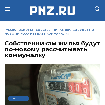
Перейти
к
содержанию
PNZ.RU
-
ЗАКОНЫ
-
СОБСТВЕННИКАМ ЖИЛЬЯ БУДУТ ПО-
НОВОМУ РАССЧИТЫВАТЬ КОММУНАЛКУ
Собственникам жилья будут
по-новому рассчитывать
коммуналку
ЗАКОНЫ