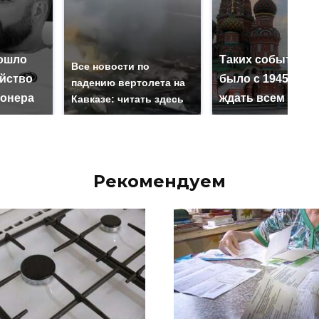
ошло
Таких событий н
Все новости по
ийство
было с 1945: чег
падению вертолета на
онера
ждать всем нам?
Кавказе: читать здесь
Рекомендуем