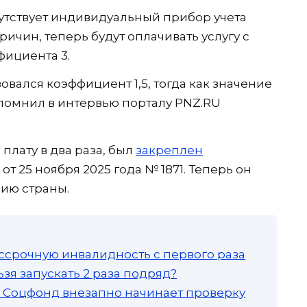
сутствует индивидуальный прибор учета
ичин, теперь будут оплачивать услугу с
ициента 3.
овался коэффициент 1,5, тогда как значение
апомнил в интервью порталу PNZ.RU
лату в два раза, был
закреплен
т 25 ноября 2025 года № 1871. Теперь он
ию страны.
ссрочную инвалидность с первого раза
зя запускать 2 раза подряд?
а: Соцфонд внезапно начинает проверку