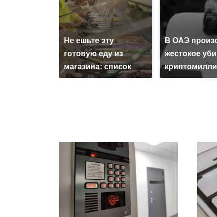
Не ешьте эту
В ОАЭ произ
готовую еду из
жестокое уб
магазина: список
криптомилли