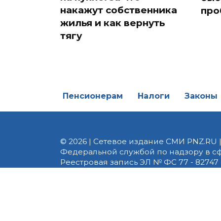
накажут собственника
про
жилья и как вернуть
тягу
Пенсионерам
Налоги
Законы
© 2026 | Сетевое издание СМИ PNZ.RU 
Федеральной службой по надзору в с
Реестровая запись ЭЛ № ФС 77 - 82747 
редакции 8 (8412) 238-002, e-mail: of
материалы. Любое использование авт
информационных или авторских матери
На информационном ресурсе применя
предоставления информации на основе