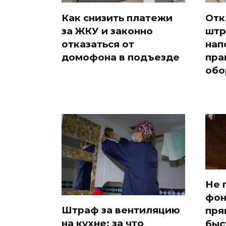
Как снизить платежи
Отк
за ЖКУ и законно
штр
отказаться от
нап
домофона в подъезде
пра
обо
Не 
фон
Штраф за вентиляцию
пря
на кухне: за что
быс