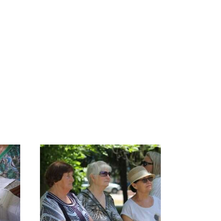
е
Где будет встреча
Такую зиму в России
о
президентов США и
никто не ждал: как
России: Европа?
так?!