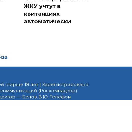
ЖКУ учтут в
квитанциях
автоматически
нза
й старше 18 лет | Зарегистрировано
 коммуникаций (Роскомнадзор).
едактор — Белов В.Ю. Телефон
 информационные и авторские
ено. При перепечатке
 PNZ.RU» обязательна.
ормационные технологии
ящихся к предпочтениям