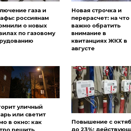
лючение газа и
Новая строчка и
афы: россиянам
перерасчет: на что
омнили о новых
важно обратить
вилах по газовому
внимание в
рудованию
квитанциях ЖКХ в
августе
горит уличный
арь или светит
Повышение с октя
мо в окно: как
до 23%: действую
тро решить