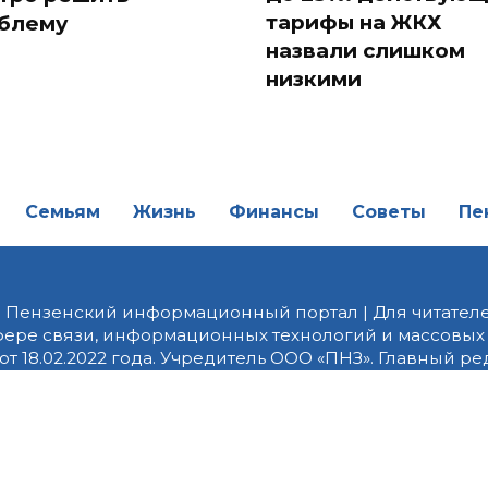
тарифы на ЖКХ
блему
назвали слишком
низкими
Семьям
Жизнь
Финансы
Советы
Пе
| Пензенский информационный портал | Для читателе
фере связи, информационных технологий и массовых
от 18.02.2022 года. Учредитель ООО «ПНЗ». Главный р
fice@penzainform.ru | На портале PNZ.RU размещаются
орских материалов без разрешения редакции запрещ
алов гиперссылка с указанием «как сообщает портал
ются внешние рекомендательные технологии (инф
 сбора, систематизации и анализа сведений, относ