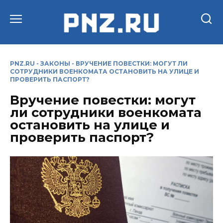
Перейти
к
содержанию
PNZ.RU
-
ЗАКОНЫ
-
ВРУЧЕНИЕ ПОВЕСТКИ: МОГУТ ЛИ
СОТРУДНИКИ ВОЕНКОМАТА ОСТАНОВИТЬ НА УЛИЦЕ И
ПРОВЕРИТЬ ПАСПОРТ?
Вручение повестки: могут
ли сотрудники военкомата
остановить на улице и
проверить паспорт?