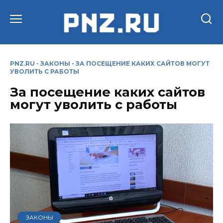
Перейти
к
содержанию
PNZ.RU
-
ЗАКОНЫ
-
ЗА ПОСЕЩЕНИЕ КАКИХ САЙТОВ МОГУТ
УВОЛИТЬ С РАБОТЫ
За посещение каких сайтов
могут уволить с работы
ЗАКОНЫ