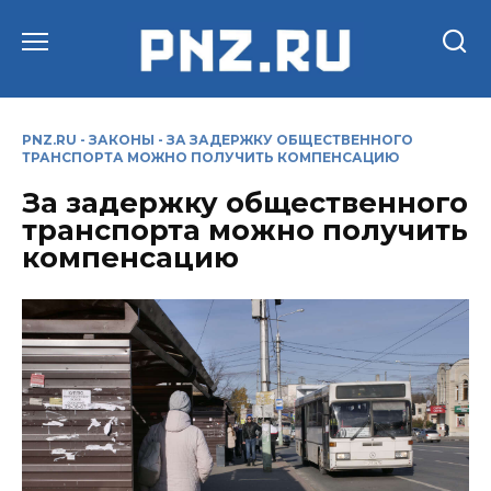
Перейти
к
содержанию
PNZ.RU
-
ЗАКОНЫ
-
ЗА ЗАДЕРЖКУ ОБЩЕСТВЕННОГО
ТРАНСПОРТА МОЖНО ПОЛУЧИТЬ КОМПЕНСАЦИЮ
За задержку общественного
транспорта можно получить
компенсацию