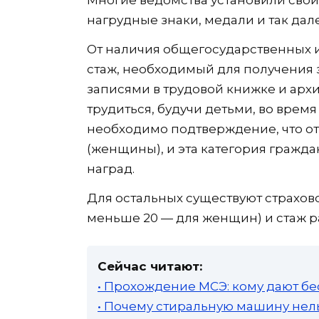
Многие ведомства установили свои 
нагрудные знаки, медали и так дале
От наличия общегосударственных и
стаж, необходимый для получения 
записями в трудовой книжке и архи
трудиться, будучи детьми, во врем
необходимо подтверждение, что от
(женщины), и эта категория гражда
наград.
Для остальных существуют страхово
меньше 20 — для женщин) и стаж ра
Сейчас читают:
• Прохождение МСЭ: кому дают бе
• Почему стиральную машину нель