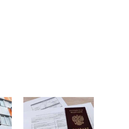
а
Такую зиму в России
На Урале из казны
А и
никто не ждал: как
были украдены 18
так?!
миллионов рублей