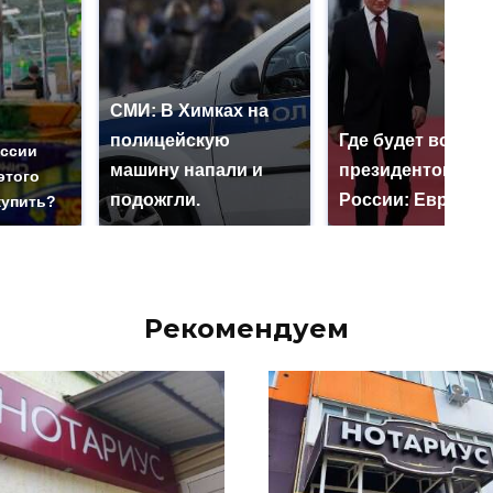
СМИ: В Химках на
полицейскую
Где будет встреч
оссии
машину напали и
президентов СШ
этого
подожгли.
России: Европа?
купить?
Рекомендуем