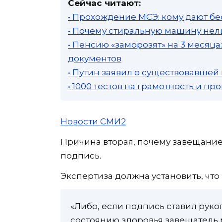
Сейчас читают:
• Прохождение МСЭ: кому дают бе
• Почему стиральную машину нель
• Пенсию «заморозят» на 3 месяц
документов
• Путин заявил о существовавшей
• 1000 тестов на грамотность и п
Новости СМИ2
Причина вторая, почему завещани
подпись.
Экспертиза должна установить, чт
«Либо, если подпись ставил руко
состоянию здоровья завещатель м