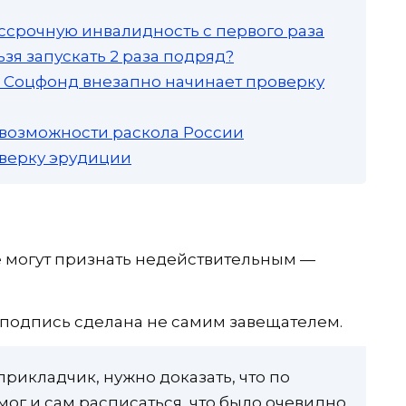
ссрочную инвалидность с первого раза
зя запускать 2 раза подряд?
а: Соцфонд внезапно начинает проверку
 возможности раскола России
роверку эрудиции
е могут признать недействительным —
о подпись сделана не самим завещателем.
прикладчик, нужно доказать, что по
ог и сам расписаться, что было очевидно