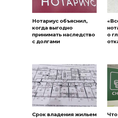
Нотариус объяснил,
«Вс
когда выгодно
нот
принимать наследство
о г
с долгами
отк
Срок владения жильем
Что