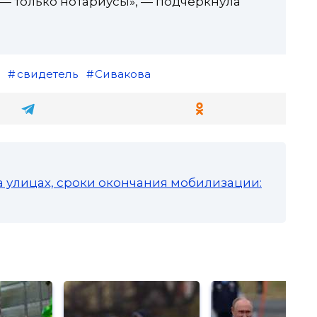
 только нотариусы», — подчеркнула
свидетель
Сивакова
а улицах, сроки окончания мобилизации: