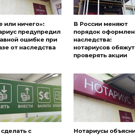
е или ничего»:
В России меняют
ариус предупредил
порядок оформлен
лавной ошибке при
наследства:
азе от наследства
нотариусов обяжут
проверять акции
 сделать с
Нотариусы объясни