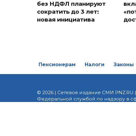
без НДФЛ планируют
вкл
сократить до 3 лет:
«по
новая инициатива
дос
Пенсионерам
Налоги
Законы
© 2026 | Сетевое издание СМИ PNZ.RU 
Федеральной службой по надзору в с
Реестровая запись ЭЛ № ФС 77 - 82747 
редакции 8 (8412) 238-002, e-mail: of
материалы. Любое использование авт
информационных или авторских матери
На информационном ресурсе применя