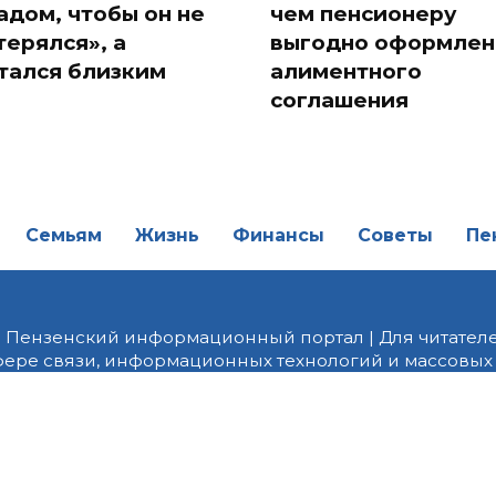
адом, чтобы он не
чем пенсионеру
терялся», а
выгодно оформлен
тался близким
алиментного
соглашения
Семьям
Жизнь
Финансы
Советы
Пе
| Пензенский информационный портал | Для читателе
фере связи, информационных технологий и массовых
от 18.02.2022 года. Учредитель ООО «ПНЗ». Главный р
fice@penzainform.ru | На портале PNZ.RU размещаются
орских материалов без разрешения редакции запрещ
алов гиперссылка с указанием «как сообщает портал
ются внешние рекомендательные технологии (инф