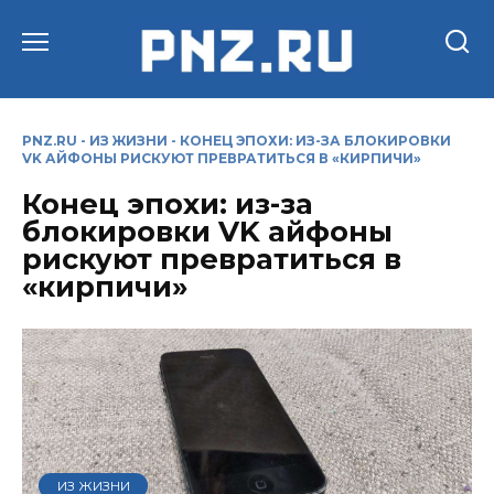
Перейти
к
содержанию
PNZ.RU
-
ИЗ ЖИЗНИ
-
КОНЕЦ ЭПОХИ: ИЗ-ЗА БЛОКИРОВКИ
VK АЙФОНЫ РИСКУЮТ ПРЕВРАТИТЬСЯ В «КИРПИЧИ»
Конец эпохи: из-за
блокировки VK айфоны
рискуют превратиться в
«кирпичи»
ИЗ ЖИЗНИ