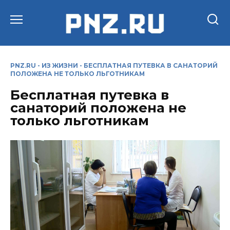
Перейти
к
содержанию
PNZ.RU
-
ИЗ ЖИЗНИ
-
БЕСПЛАТНАЯ ПУТЕВКА В САНАТОРИЙ
ПОЛОЖЕНА НЕ ТОЛЬКО ЛЬГОТНИКАМ
Бесплатная путевка в
санаторий положена не
только льготникам