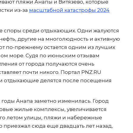
вают пляжи Анапы и Витязево, которые
истки из-за
масштабной катастрофы 2024
е споры среди отдыхающих. Одни жалуются
нефть, другие на многолюдность и активную
рорт по-прежнему остается одним из лучших
ном море. Судя по июньским отзывам
тления от города получаются очень
тавляет почти никого. Портал PNZ.RU
и отдыхающие делятся после посещения
е годы Анапа заметно изменилась. Город
новые жилые комплексы, увеличивается
того летом улицы, пляжи и набережные
о приезжал сюда еще двадцать лет назад,