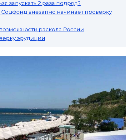
зя запускать 2 раза подряд?
а: Соцфонд внезапно начинает проверку
 возможности раскола России
роверку эрудиции