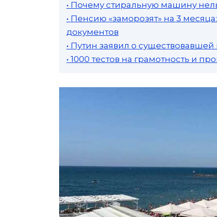
• Почему стиральную машину нель
• Пенсию «заморозят» на 3 месяц
документов
• Путин заявил о существовавшей
• 1000 тестов на грамотность и п